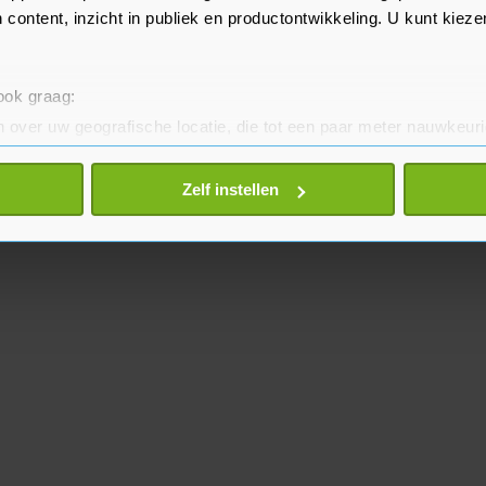
 content, inzicht in publiek en productontwikkeling. U kunt kiez
 ook graag:
 over uw geografische locatie, die tot een paar meter nauwkeuri
eren door het actief te scannen op specifieke eigenschappen (fing
onlijke gegevens worden verwerkt en stel uw voorkeuren in he
Zelf instellen
jzigen of intrekken in de Cookieverklaring.
te beter en wordt jouw bezoek makkelijker en persoonlijker. O
je gemaakte keuze altijd wijzigen of intrekken.