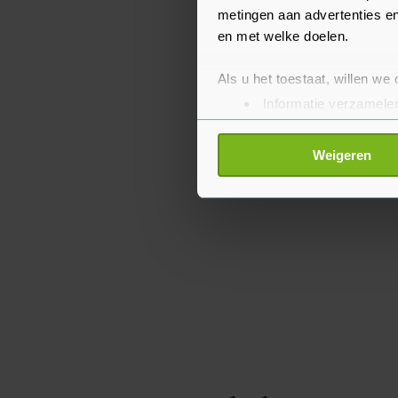
metingen aan advertenties en
en met welke doelen.
Als u het toestaat, willen we
Informatie verzamelen
Uw apparaat identific
Lees meer over hoe uw perso
Weigeren
toestemming op elk moment wi
Met cookies werkt onze websi
ons cookiebeleid bekijken en 