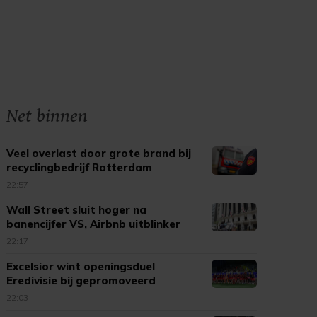
Net binnen
Veel overlast door grote brand bij
recyclingbedrijf Rotterdam
22:57
Wall Street sluit hoger na
banencijfer VS, Airbnb uitblinker
22:17
Excelsior wint openingsduel
Eredivisie bij gepromoveerd
Cambuur
22:03