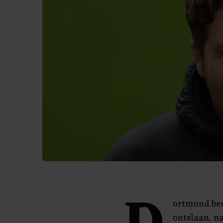
ortmund bes
ontslaan, na