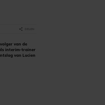
share
DELEN
volger van de
ls interim-trainer
ontslag van Lucien