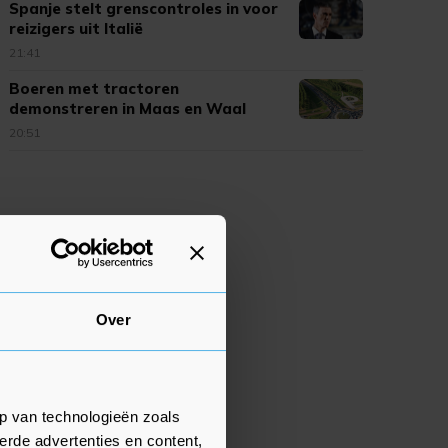
Spanje stelt grenscontroles in voor
reizigers uit Italië
21:41
Boeren met tractoren
demonstreren in Maas en Waal
20:51
Over
p van technologieën zoals
erde advertenties en content,