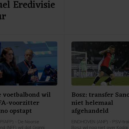
el Eredivisie
Leeuwarden. Het gepromov
Cambuur ontvangt Excelsior 
ur
twee jaar geleden geopende
 voetbalbond wil
Bosz: transfer San
FA-voorzitter
niet helemaal
ino opstapt
afgehandeld
P/AFP) - De Noorse
EINDHOVEN (ANP) - PSV-trai
nd (NFF) wil dat Gianni
Bosz wil nog niet over Koda