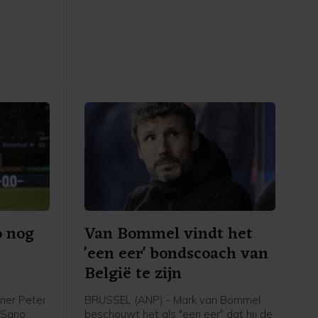
eerde
UEFA een boycot heeft afgekondigd
in het
van FIFA-competities. Voor het elftal
 stadion.
van bondscoach Arjan Veurink staat
op 9 en 13 oktober een dubbele
ontmoeting met Hongarije op het
programma. Volgens de KNVB
onderzoekt de UEFA de komende tijd
of de duels door zullen gaan.
o nog
Van Bommel vindt het
'een eer' bondscoach van
België te zijn
ner Peter
BRUSSEL (ANP) - Mark van Bommel
i Sano
beschouwt het als "een eer" dat hij de