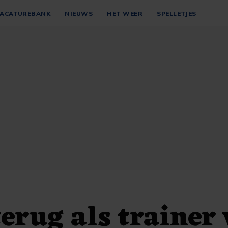
ACATUREBANK
NIEUWS
HET WEER
SPELLETJES
terug als trainer