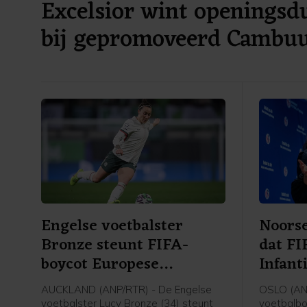
Excelsior wint openingsdu
bij gepromoveerd Cambu
Engelse voetbalster
Noorse
Bronze steunt FIFA-
dat FI
boycot Europese
Infant
speelsters
AUCKLAND (ANP/RTR) - De Engelse
OSLO (AN
voetbalster Lucy Bronze (34) steunt
voetbalbo