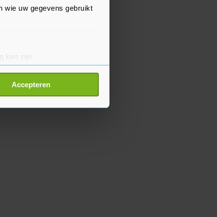
en wie uw gegevens gebruikt
g kan zijn
erprinting)
t
detailgedeelte
in. U kunt uw
Accepteren
p onze cookiepagina kun je