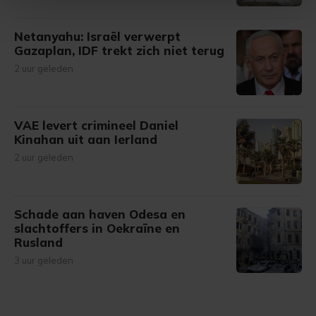
Met cookies werkt onze website beter en wordt jouw
Netanyahu: Israël verwerpt
bezoek makkelijker en persoonlijker. Op
Gazaplan, IDF trekt zich niet terug
onze cookiepagina kun je ons cookiebeleid bekijken en je
2 uur geleden
gemaakte keuze altijd wijzigen of intrekken.
VAE levert crimineel Daniel
Kinahan uit aan Ierland
2 uur geleden
Schade aan haven Odesa en
slachtoffers in Oekraïne en
Rusland
3 uur geleden