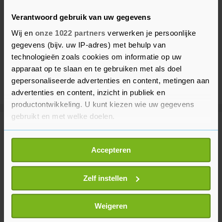
Verantwoord gebruik van uw gegevens
Wij en
onze 1022 partners
verwerken je persoonlijke
gegevens (bijv. uw IP-adres) met behulp van
technologieën zoals cookies om informatie op uw
apparaat op te slaan en te gebruiken met als doel
gepersonaliseerde advertenties en content, metingen aan
advertenties en content, inzicht in publiek en
productontwikkeling. U kunt kiezen wie uw gegevens
gebruikt en met welke doelen.
Meer uit Sport
Als u het toestaat, willen we ook graag:
Accepteren
Informatie verzamelen over uw geografische
Titelverdedigster Ferrand-Prévot
locatie, die tot een paar meter nauwkeurig kan zijn
niet meer van start in Tour
Uw apparaat identificeren door het actief te
Zelf instellen
36 minuten geleden
scannen op specifieke eigenschappen (fingerprinting)
Lees meer over hoe uw persoonlijke gegevens worden
Weigeren
verwerkt en stel uw voorkeuren in het
detailgedeelte
in.