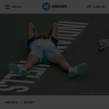
MENU
LOG IN
NIEUWS
/
SPORT