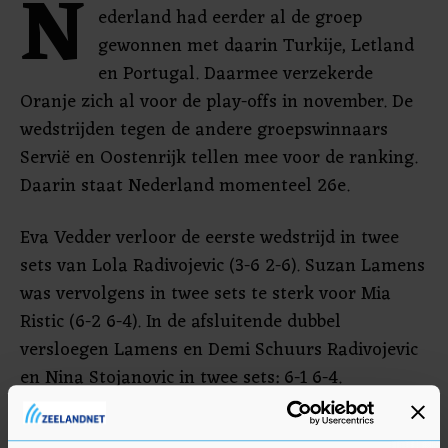
N
ederland had eerder al de groep
gewonnen met daarin Turkije, Letland
en Portugal. Daarmee verzekerde
Oranje zich al voor de play-offs in november. De
wedstrijden tegen de andere groepswinnaars
Servië en Oostenrijk tellen mee voor de ranking.
Daarin staat Nederland momenteel 26e.
Eva Vedder verloor de eerste wedstrijd in twee
sets van Lola Radivojevic (3-6 2-6). Suzan Lamens
was vervolgens in twee sets te sterk voor Mia
Ristic (6-2 6-4). In de afsluitende dubbel
versloegen Lamens en Demi Schuurs Radivojevic
en Nina Stojanovic in twee sets: 6-1 6-4.