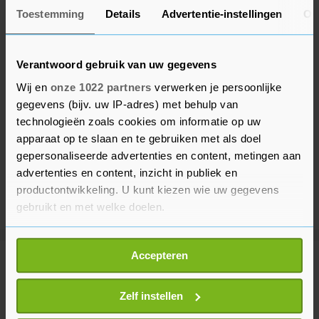
Toestemming
Details
Advertentie-instellingen
Ov
Verantwoord gebruik van uw gegevens
Wij en
onze 1022 partners
verwerken je persoonlijke
gegevens (bijv. uw IP-adres) met behulp van
technologieën zoals cookies om informatie op uw
apparaat op te slaan en te gebruiken met als doel
gepersonaliseerde advertenties en content, metingen aan
advertenties en content, inzicht in publiek en
productontwikkeling. U kunt kiezen wie uw gegevens
gebruikt en met welke doelen.
Als u het toestaat, willen we ook graag:
Accepteren
Informatie verzamelen over uw geografische
Meer uit Sport
locatie, die tot een paar meter nauwkeurig kan zijn
Uw apparaat identificeren door het actief te
Zelf instellen
scannen op specifieke eigenschappen (fingerprinting)
Lemmen verliest leiding in zesde