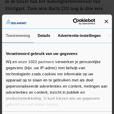
in de finale van het indoorgraveltoernooi van
Stuttgart. Toen won Barty (25) nog in drie sets.
Sabalenka is de opvolger van Kiki Bertens, die het
toernooi van Madrid in 2019 wist te winnen. Vorig
jaar ging het toernooi niet door in verband met
Toestemming
Details
Advertentie-instellingen
Ov
het coronavirus.
Verantwoord gebruik van uw gegevens
Wij en
onze 1022 partners
verwerken je persoonlijke
gegevens (bijv. uw IP-adres) met behulp van
technologieën zoals cookies om informatie op uw
apparaat op te slaan en te gebruiken met als doel
gepersonaliseerde advertenties en content, metingen aan
advertenties en content, inzicht in publiek en
productontwikkeling. U kunt kiezen wie uw gegevens
gebruikt en met welke doelen.