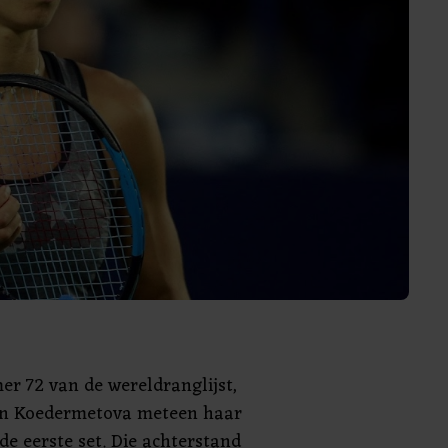
r 72 van de wereldranglijst,
en Koedermetova meteen haar
 de eerste set. Die achterstand