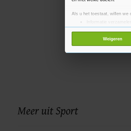
Als u het toestaat, willen we
Informatie verzamelen
Uw apparaat identific
Lees meer over hoe uw perso
Weigeren
toestemming op elk moment wi
Met cookies werkt onze websi
ons cookiebeleid bekijken en 
Meer uit Sport