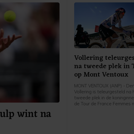
Vollering teleurge
na tweede plek in 
op Mont Ventoux
MONT VENTOUX (ANP) - De
Vollering is teleurgesteld na 
tweede plek in de koninginne
de Tour de France Femmes 
ulp wint na
Mont Ventoux. Dat zei de N
renster van FDJ United-Suez 
afloop van de etappe tegen