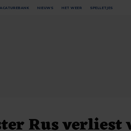
ACATUREBANK
NIEUWS
HET WEER
SPELLETJES
ter Rus verliest 