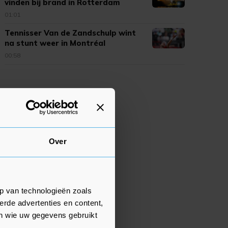
vinden bij brand in Rotterdam
01:01
Tennisser Van de Zandschulp wint
na stunt weer in Montréal
00:58
Over
p van technologieën zoals
erde advertenties en content,
en wie uw gegevens gebruikt