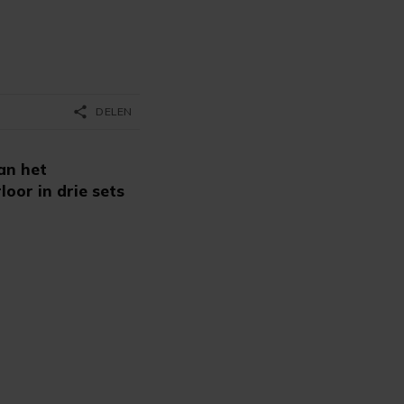
share
DELEN
van het
loor in drie sets