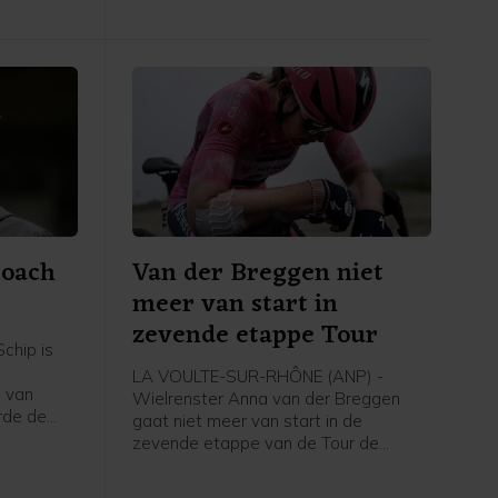
coach
Van der Breggen niet
meer van start in
zevende etappe Tour
chip is
LA VOULTE-SUR-RHÔNE (ANP) -
 van
Wielrenster Anna van der Breggen
rde de
gaat niet meer van start in de
zevende etappe van de Tour de
g, zo
France Femmes. Haar ploeg SD Worx-
dia.
Protime meldt dat de 36-jarige renster