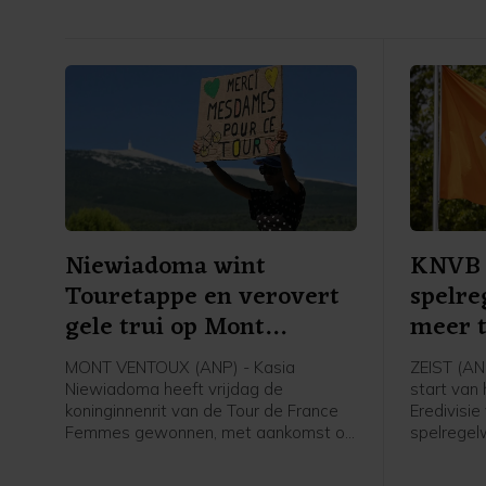
Niewiadoma wint
KNVB 
Touretappe en verovert
spelre
gele trui op Mont
meer 
Ventoux
wedstr
MONT VENTOUX (ANP) - Kasia
ZEIST (AN
Niewiadoma heeft vrijdag de
start van
koninginnenrit van de Tour de France
Eredivisie
Femmes gewonnen, met aankomst op
spelregelw
de Mont Ventoux. De Poolse renster
zijn het t
van Canyon//Sram reed solo naar de
verhogen.