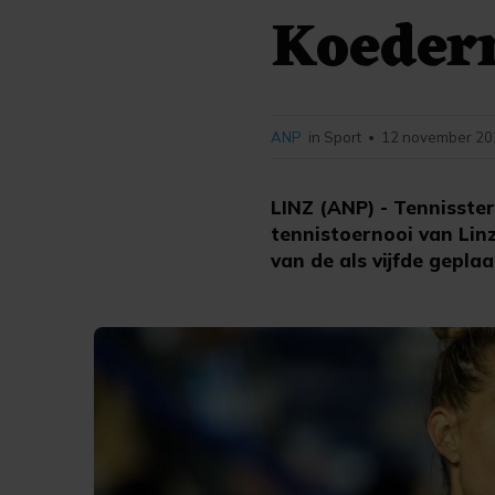
Koeder
ANP
in Sport
12 november 202
•
LINZ (ANP) - Tennisster
tennistoernooi van Linz
van de als vijfde gepla