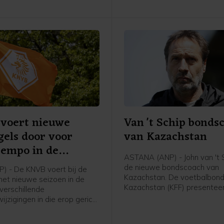
voert nieuwe
Van 't Schip bonds
gels door voor
van Kazachstan
tempo in de
ASTANA (ANP) - John van 't S
ijd
de nieuwe bondscoach van
P) - De KNVB voert bij de
Kazachstan. De voetbalbond
 het nieuwe seizoen in de
Kazachstan (KFF) presentee
 verschillende
62-jarige Nederlandse oud-
ijzigingen in die erop gericht
international en trainer vrijda
empo in de wedstrijden te
meldde de bond op social me
 Het zijn aanpassingen in de