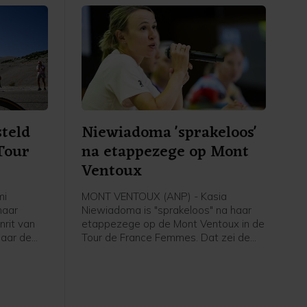
steld
Niewiadoma 'sprakeloos'
Tour
na etappezege op Mont
Ventoux
mi
MONT VENTOUX (ANP) - Kasia
haar
Niewiadoma is "sprakeloos" na haar
nrit van
etappezege op de Mont Ventoux in de
naar de
Tour de France Femmes. Dat zei de
ederlandse
Poolse van Canyon//Sram vrijdag na
vrijdag na
afloop van de etappe in het
 de NOS.
flashinterview. Het was de eerste
etappezege voor de Tourwinnares van
2024.