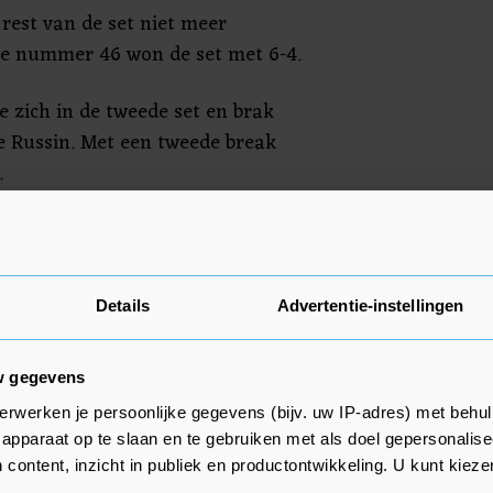
 rest van de set niet meer
e nummer 46 won de set met 6-4.
 zich in de tweede set en brak
e Russin. Met een tweede break
.
edermetova de opslagbeurt van
. De Nederlandse kon die break
en waardoor de Russische
Details
Advertentie-instellingen
rveren voor de zege. Ze sloeg op
toe.
w gegevens
erwerken je persoonlijke gegevens (bijv. uw IP-adres) met behul
apparaat op te slaan en te gebruiken met als doel gepersonalise
 content, inzicht in publiek en productontwikkeling. U kunt kiez