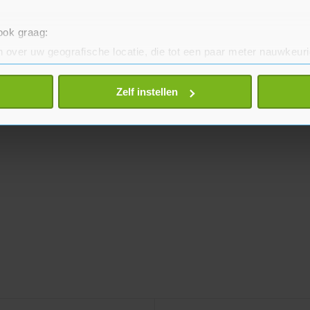
 ook graag:
 over uw geografische locatie, die tot een paar meter nauwkeuri
eren door het actief te scannen op specifieke eigenschappen (fing
onlijke gegevens worden verwerkt en stel uw voorkeuren in he
Zelf instellen
jzigen of intrekken in de Cookieverklaring.
te beter en wordt jouw bezoek makkelijker en persoonlijker. O
je gemaakte keuze altijd wijzigen of intrekken.