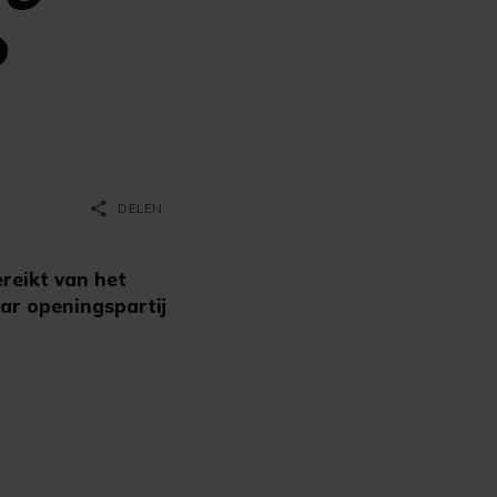
o
share
DELEN
reikt van het
ar openingspartij