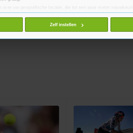
 over uw geografische locatie, die tot een paar meter nauwkeuri
eren door het actief te scannen op specifieke eigenschappen (fing
onlijke gegevens worden verwerkt en stel uw voorkeuren in he
Zelf instellen
jzigen of intrekken in de Cookieverklaring.
te beter en wordt jouw bezoek makkelijker en persoonlijker. O
je gemaakte keuze altijd wijzigen of intrekken.