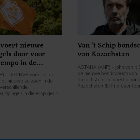
voert nieuwe
Van 't Schip bonds
gels door voor
van Kazachstan
tempo in de
ASTANA (ANP) - John van 't S
ijd
de nieuwe bondscoach van
P) - De KNVB voert bij de
Kazachstan. De voetbalbond
 het nieuwe seizoen in de
Kazachstan (KFF) presentee
 verschillende
62-jarige Nederlandse oud-
ijzigingen in die erop gericht
international en trainer vrijda
empo in de wedstrijden te
meldde de bond op social me
 Het zijn aanpassingen in de
 van de internationale
rganisatie IFAB, die de FIFA
d doorgevoerd tijdens het
 in juni.