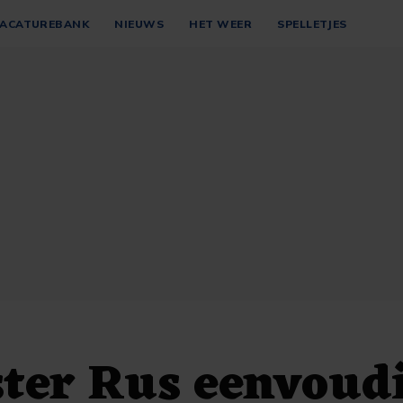
ACATUREBANK
NIEUWS
HET WEER
SPELLETJES
ter Rus eenvoud