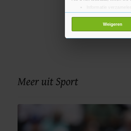
Informatie verzamelen
Uw apparaat identific
Lees meer over hoe uw perso
Weigeren
toestemming op elk moment wi
Met cookies werkt onze websi
ons cookiebeleid bekijken en 
Meer uit Sport