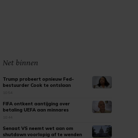
Net binnen
Trump probeert opnieuw Fed-
bestuurder Cook te ontslaan
10:54
FIFA ontkent aantijging over
betaling UEFA aan minnares
Infantino
10:44
Senaat VS neemt wet aan om
shutdown voorlopig af te wenden