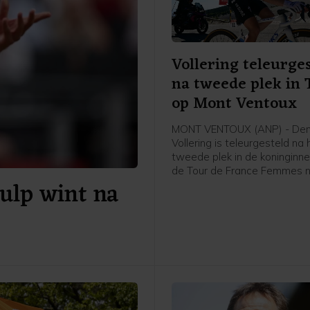
Vollering teleurge
na tweede plek in 
op Mont Ventoux
MONT VENTOUX (ANP) - De
Vollering is teleurgesteld na 
tweede plek in de koninginne
de Tour de France Femmes 
ulp wint na
Mont Ventoux. Dat zei de N
renster van FDJ United-Suez 
afloop van de etappe tegen