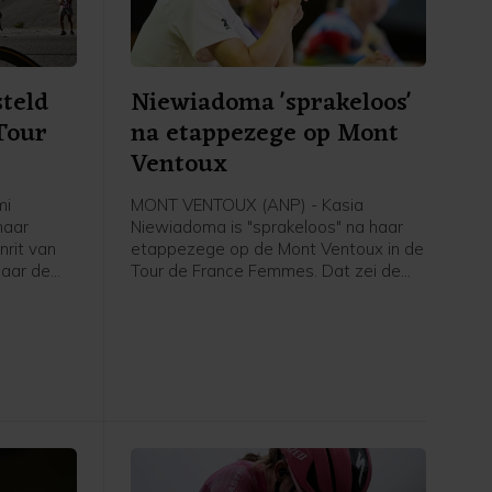
steld
Niewiadoma 'sprakeloos'
Tour
na etappezege op Mont
Ventoux
mi
MONT VENTOUX (ANP) - Kasia
haar
Niewiadoma is "sprakeloos" na haar
nrit van
etappezege op de Mont Ventoux in de
naar de
Tour de France Femmes. Dat zei de
ederlandse
Poolse van Canyon//Sram vrijdag na
vrijdag na
afloop van de etappe in het
 de NOS.
flashinterview. Het was de eerste
etappezege voor de Tourwinnares van
2024.