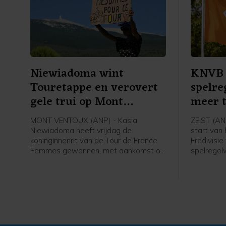
Niewiadoma wint
KNVB 
Touretappe en verovert
spelre
gele trui op Mont
meer 
Ventoux
wedstr
MONT VENTOUX (ANP) - Kasia
ZEIST (AN
Niewiadoma heeft vrijdag de
start van
koninginnenrit van de Tour de France
Eredivisie
Femmes gewonnen, met aankomst op
spelregelw
de Mont Ventoux. De Poolse renster
zijn het t
van Canyon//Sram reed solo naar de
verhogen.
overwinning op de bekende berg, ruim
spelregels
voor Demi Vollering. De Nederlandse
spelregelo
werd tweede op 1.16 minuut. De
ook al ha
Italiaanse Longo Borghini werd derde
WK voetbal
op 1.42.