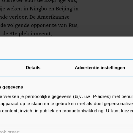
n opsteker voor de 32-jarige Rus,
ije weken in Ningbo en Beijing in
onde verloor. De Amerikaanse
s de volgende opponente van Rus,
t de 51e plek inneemt.
et in Seoul niet de eerste ronde
note van Rus verloor van de
6).
Details
Advertentie-instellingen
w gegevens
erwerken je persoonlijke gegevens (bijv. uw IP-adres) met behul
apparaat op te slaan en te gebruiken met als doel gepersonalise
 content, inzicht in publiek en productontwikkeling. U kunt kiez
 ook graag: