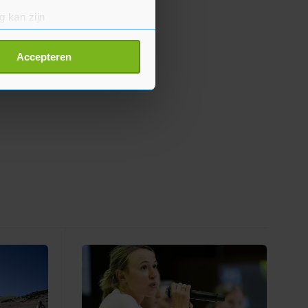
g kan zijn
erprinting)
t
detailgedeelte
in. U kunt uw
Accepteren
p onze cookiepagina kun je