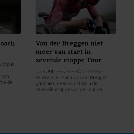
coach
Van der Breggen niet
meer van start in
zevende etappe Tour
chip is
LA VOULTE-SUR-RHÔNE (ANP) -
 van
Wielrenster Anna van der Breggen
rde de
gaat niet meer van start in de
zevende etappe van de Tour de
g, zo
France Femmes. Haar ploeg SD Worx-
dia.
Protime meldt dat de 36-jarige renster
de Tour verlaat en rust neemt.