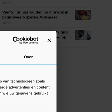
10:39
Viertal aangehouden na inbraak in
brandweerkazerne Aalsmeer
10:36
Vrachtwagens mogen in Duitsland
tijdelijk ook op zondag de weg op
10:23
Over
p van technologieën zoals
erde advertenties en content,
en wie uw gegevens gebruikt