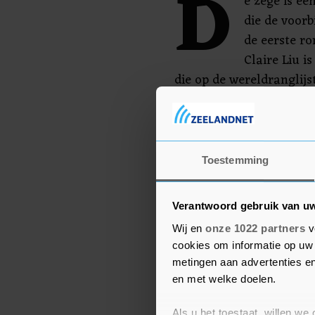
D
e zege is ee
die de voorb
de eerste r
Claire Liu i
die op de wereldranglijs
Arianne Hartono lukte h
te overleven. De landge
Chinese Yuan Yue (1-6 2-
Toestemming
Verantwoord gebruik van u
Wij en
onze 1022 partners
v
cookies om informatie op uw 
metingen aan advertenties en
en met welke doelen.
Als u het toestaat, willen we