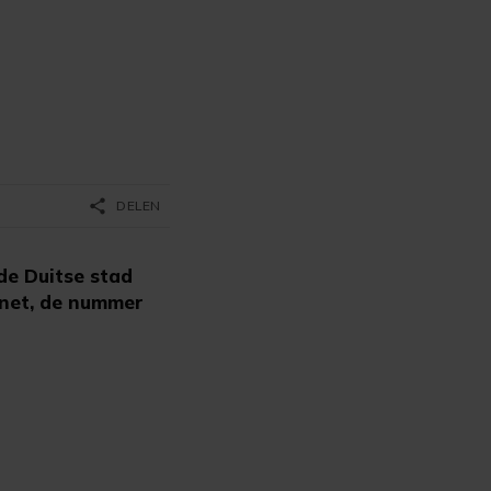
share
DELEN
de Duitse stad
rnet, de nummer