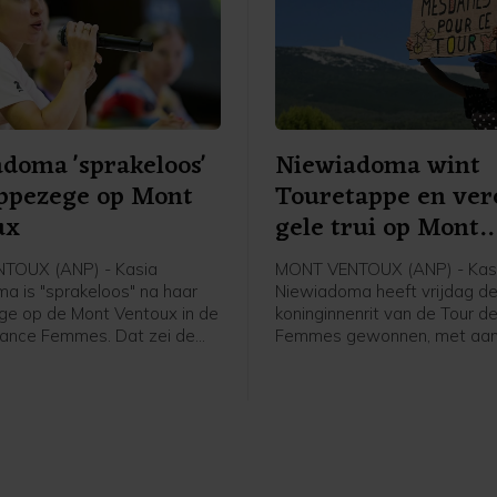
doma 'sprakeloos'
Niewiadoma wint
ppezege op Mont
Touretappe en ver
ux
gele trui op Mont
Ventoux
TOUX (ANP) - Kasia
MONT VENTOUX (ANP) - Kas
a is "sprakeloos" na haar
Niewiadoma heeft vrijdag d
e op de Mont Ventoux in de
koninginnenrit van de Tour d
rance Femmes. Dat zei de
Femmes gewonnen, met aa
n Canyon//Sram vrijdag na
de Mont Ventoux. De Poolse 
n de etappe in het
van Canyon//Sram reed solo 
rview. Het was de eerste
overwinning op de bekende b
e voor de Tourwinnares van
voor Demi Vollering. De Ned
werd tweede op 1.16 minuut
Italiaanse Longo Borghini w
op 1.42.