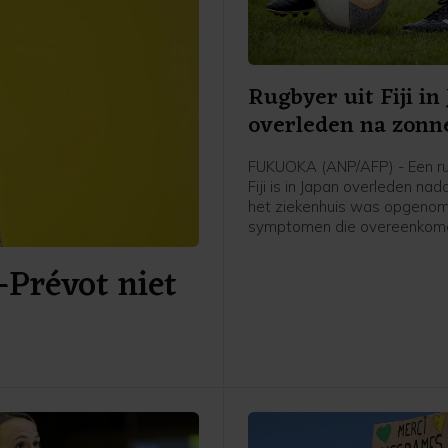
Rugbyer uit Fiji in
overleden na zonn
FUKUOKA (ANP/AFP) - Een ru
Fiji is in Japan overleden nadat
het ziekenhuis was opgeno
symptomen die overeenkom
een ernstige zonnesteek. H
-Prévot niet
de 26-jarige Saimoni Vunilagi
maakte zijn club Kyushu KV u
Fukuoka, dat uitkomt op het
niveau, bekend.