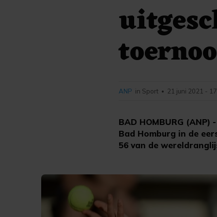
uitges
toernoo
ANP
in Sport
21 juni 2021 - 1
•
BAD HOMBURG (ANP) - T
Bad Homburg in de eers
56 van de wereldranglijs