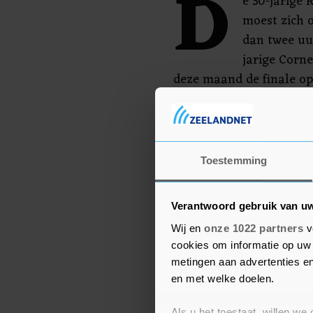
D
e 30-jarige
moest zich o
dan twee uu
jarige Corne
deze maand de finale op
Kroatische stad Bol. He
eerste WTA-titel binnen
mee aan Wimbledon, het
in Londen.
Toestemming
Verantwoord gebruik van u
Wij en
onze 1022 partners
v
cookies om informatie op uw 
metingen aan advertenties en
en met welke doelen.
Als u het toestaat, willen we