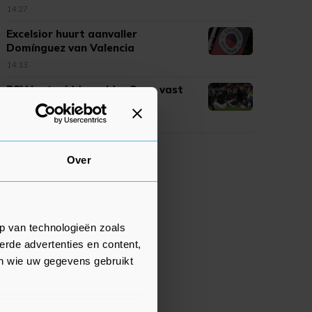
14:27
Excelsior huurt aanvaller
Domínguez van Valencia
14:13
PSV legt middenvelder Sano vast
tot medio 2031
14:05
Over
p van technologieën zoals
erde advertenties en content,
en wie uw gegevens gebruikt