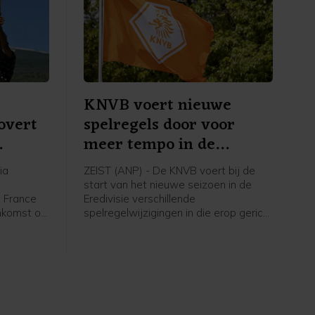
KNVB voert nieuwe
overt
spelregels door voor
meer tempo in de
wedstrijd
ia
ZEIST (ANP) - De KNVB voert bij de
e
start van het nieuwe seizoen in de
e France
Eredivisie verschillende
nkomst op
spelregelwijzigingen in die erop gericht
renster
zijn het tempo in de wedstrijden te
naar de
verhogen. Het zijn aanpassingen in de
erg, ruim
spelregels van de internationale
erlandse
spelregelorganisatie IFAB, die de FIFA
. De
ook al had doorgevoerd tijdens het
erd derde
WK voetbal in juni.