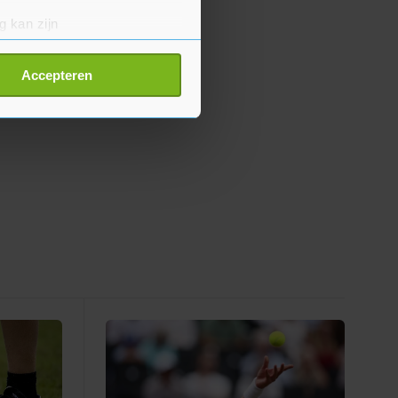
g kan zijn
erprinting)
t
detailgedeelte
in. U kunt uw
Accepteren
p onze cookiepagina kun je