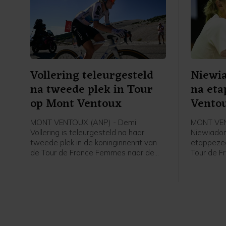
Vollering teleurgesteld
Niewia
na tweede plek in Tour
na eta
op Mont Ventoux
Vento
MONT VENTOUX (ANP) - Demi
MONT VEN
Vollering is teleurgesteld na haar
Niewiadom
tweede plek in de koninginnenrit van
etappezeg
de Tour de France Femmes naar de
Tour de F
Mont Ventoux. Dat zei de Nederlandse
Poolse va
renster van FDJ United-Suez vrijdag na
afloop va
afloop van de etappe tegen de NOS.
flashinte
etappezeg
2024.