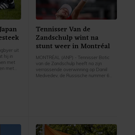
 Japan
Tennisser Van de
esteek
Zandschulp wint na
stunt weer in Montréal
gbyer uit
 hij in
MONTRÉAL (ANP) - Tennisser Botic
men met
van de Zandschulp heeft na zijn
en met
verrassende overwinning op Daniil
et gaat om
Medvedev, de Russische nummer 6
, zo
van de wereld, opnieuw gewonnen op
it
het masterstoernooi van Montréal. In
 tweede
de derde ronde was de Nederlander
na drie sets te sterk voor Hubert
Hurkacz uit Polen: 3-6 7-6 (4) 7-5.