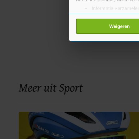
Informatie verzamelen
Uw apparaat identific
Lees meer over hoe uw perso
Weigeren
toestemming op elk moment wi
Met cookies werkt onze websi
ons cookiebeleid bekijken en 
Meer uit Sport