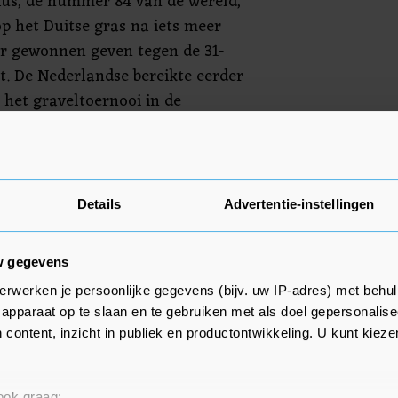
 Rus, de nummer 84 van de wereld,
p het Duitse gras na iets meer
r gewonnen geven tegen de 31-
t. De Nederlandse bereikte eerder
 het graveltoernooi in de
t lukte Rus toen niet om haar
 te halen. Ze doet volgende week
 grandslamtoernooi op het gras
Details
Advertentie-instellingen
w gegevens
erwerken je persoonlijke gegevens (bijv. uw IP-adres) met behul
apparaat op te slaan en te gebruiken met als doel gepersonalise
 content, inzicht in publiek en productontwikkeling. U kunt kiez
 ook graag: