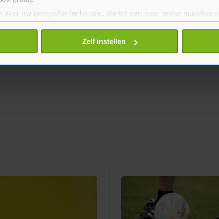
 over uw geografische locatie, die tot een paar meter nauwkeuri
eren door het actief te scannen op specifieke eigenschappen (fing
onlijke gegevens worden verwerkt en stel uw voorkeuren in he
Zelf instellen
jzigen of intrekken in de Cookieverklaring.
te beter en wordt jouw bezoek makkelijker en persoonlijker. O
je gemaakte keuze altijd wijzigen of intrekken.