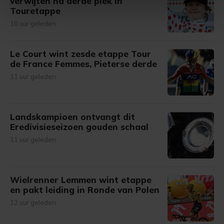
verwijten na derde plek in
Touretappe
intrekken in de Cookieverklaring.
10 uur geleden
Met cookies werkt onze website beter en wordt jouw
bezoek makkelijker en persoonlijker. Op
Le Court wint zesde etappe Tour
onze cookiepagina kun je ons cookiebeleid bekijken en je
de France Femmes, Pieterse derde
gemaakte keuze altijd wijzigen of intrekken.
11 uur geleden
Landskampioen ontvangt dit
Eredivisieseizoen gouden schaal
11 uur geleden
Wielrenner Lemmen wint etappe
en pakt leiding in Ronde van Polen
12 uur geleden