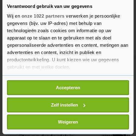
Verantwoord gebruik van uw gegevens
Wij en
onze 1022 partners
verwerken je persoonlijke
gegevens (bijv. uw IP-adres) met behulp van
technologieën zoals cookies om informatie op uw
apparaat op te slaan en te gebruiken met als doel
gepersonaliseerde advertenties en content, metingen aan
advertenties en content, inzicht in publiek en
productontwikkeling. U kunt kiezen wie uw gegevens
gebruikt en met welke doelen.
Meer uit Sport
Als u het toestaat, willen we ook graag:
Accepteren
Informatie verzamelen over uw geografische
Wielrenner Lemmen voelde 'overal
locatie, die tot een paar meter nauwkeurig kan zijn
pijn' na val voor winst in Polen
Uw apparaat identificeren door het actief te
Zelf instellen
8 uur geleden
scannen op specifieke eigenschappen (fingerprinting)
Lees meer over hoe uw persoonlijke gegevens worden
Weigeren
verwerkt en stel uw voorkeuren in het
detailgedeelte
in.
Pieterse kan zichzelf niets
U kunt uw toestemming op elk moment wijzigen of