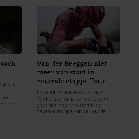
coach
Van der Breggen niet
meer van start in
zevende etappe Tour
chip is
LA VOULTE-SUR-RHÔNE (ANP) -
 van
Wielrenster Anna van der Breggen
rde de
gaat niet meer van start in de
zevende etappe van de Tour de
g, zo
France Femmes. Haar ploeg SD Worx-
dia.
Protime meldt dat de 36-jarige renster
de Tour verlaat en rust neemt.