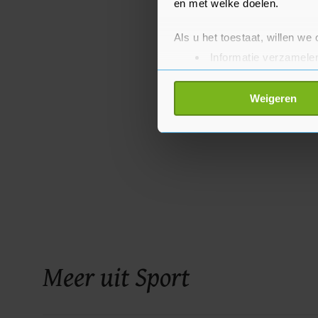
en met welke doelen.
Als u het toestaat, willen we
Informatie verzamelen
Uw apparaat identific
Lees meer over hoe uw perso
Weigeren
toestemming op elk moment wi
Met cookies werkt onze websi
ons cookiebeleid bekijken en 
Meer uit Sport