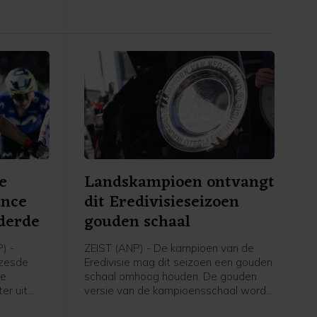
e
Landskampioen ontvangt
ance
dit Eredivisieseizoen
derde
gouden schaal
) -
ZEIST (ANP) - De kampioen van de
 zesde
Eredivisie mag dit seizoen een gouden
ce
schaal omhoog houden. De gouden
er uit
versie van de kampioensschaal wordt
Soudal
ter ere van het 70-jarig bestaan van