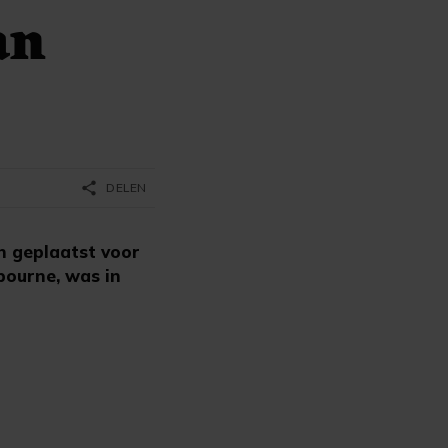
an
share
DELEN
n geplaatst voor
bourne, was in