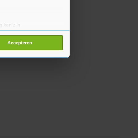
g kan zijn
erprinting)
t
detailgedeelte
in. U kunt uw
Accepteren
p onze cookiepagina kun je