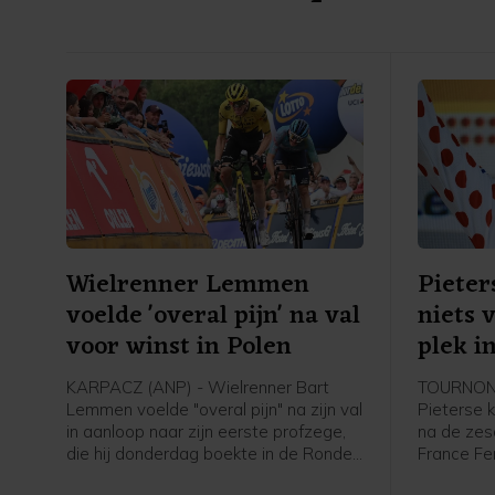
Wielrenner Lemmen
Pieter
voelde 'overal pijn' na val
niets 
voor winst in Polen
plek i
KARPACZ (ANP) - Wielrenner Bart
TOURNON-
Lemmen voelde "overal pijn" na zijn val
Pieterse k
in aanloop naar zijn eerste profzege,
na de zes
die hij donderdag boekte in de Ronde
France Fe
van Polen. Dat heeft de Nederlander
werd acht