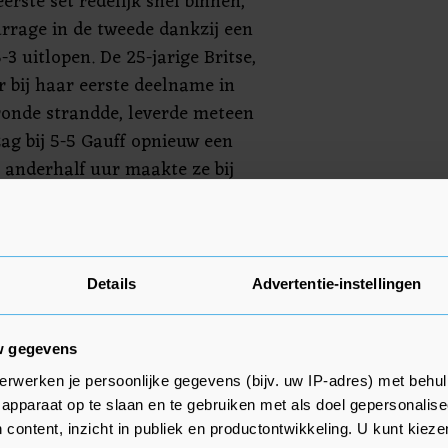
erste set redelijk snel binnen,
rrage in de tweede dankzij een
-3 uitlopen. De 25-jarige Britse,
ar bij haar eerste deelname in
ronde strandde, leverde meteen
ag bij 5-5 Gauff opnieuw een
 anderhalf uur maakte ze bij
t een einde aan de wedstrijd.
 jaar de halve finales op de
mt het in de derde ronde op
Details
Advertentie-instellingen
ah Fernandez, de nummer 30 van
w gegevens
erwerken je persoonlijke gegevens (bijv. uw IP-adres) met behul
apparaat op te slaan en te gebruiken met als doel gepersonalise
 content, inzicht in publiek en productontwikkeling. U kunt kiez