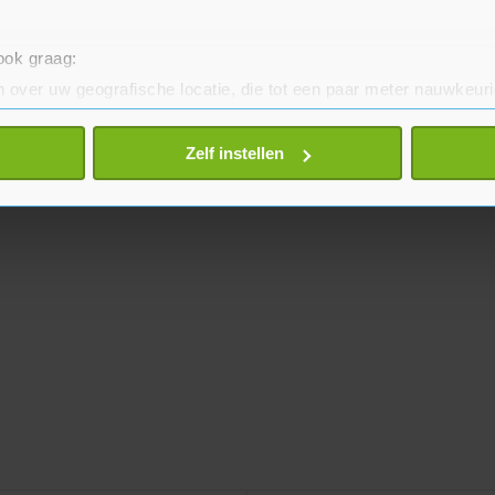
 ook graag:
 over uw geografische locatie, die tot een paar meter nauwkeuri
eren door het actief te scannen op specifieke eigenschappen (fing
onlijke gegevens worden verwerkt en stel uw voorkeuren in he
Zelf instellen
jzigen of intrekken in de Cookieverklaring.
te beter en wordt jouw bezoek makkelijker en persoonlijker. O
je gemaakte keuze altijd wijzigen of intrekken.