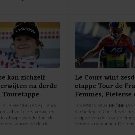
se kan zichzelf
Le Court wint zesd
verwijten na derde
etappe Tour de Fr
n Touretappe
Femmes, Pieterse 
SUR-RHÔNE (ANP) - Puck
TOURNON-SUR-RHÔNE (ANP
an zichzelf niets verwijten
Kimberley Le Court heeft de
de etappe van de Tour de
etappe van de Tour de Fran
mmes, waarin ze derde
Femmes gewonnen. De renst
er winnares Kimberley Le
Mauritius van AG Insurance-