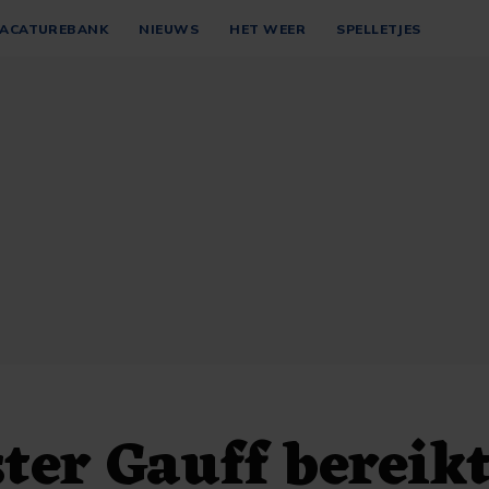
ACATUREBANK
NIEUWS
HET WEER
SPELLETJES
ter Gauff bereik