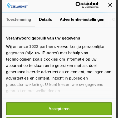
Zverev, die het nu gaat opnemen tegen de
Fransman Gaël Monfils.
Toestemming
Details
Advertentie-instellingen
Ov
Verantwoord gebruik van uw gegevens
Wij en
onze 1022 partners
verwerken je persoonlijke
gegevens (bijv. uw IP-adres) met behulp van
technologieën zoals cookies om informatie op uw
apparaat op te slaan en te gebruiken met als doel
gepersonaliseerde advertenties en content, metingen aan
advertenties en content, inzicht in publiek en
productontwikkeling. U kunt kiezen wie uw gegevens
gebruikt en met welke doelen.
Als u het toestaat, willen we ook graag:
Accepteren
Informatie verzamelen over uw geografische
locatie, die tot een paar meter nauwkeurig kan zijn