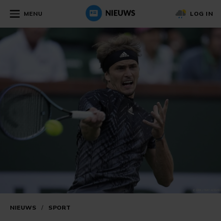
MENU
LOG IN
NIEUWS
/
SPORT