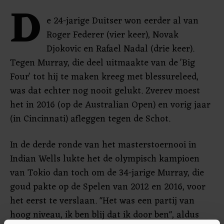
D
e 24-jarige Duitser won eerder al van
Roger Federer (vier keer), Novak
Djokovic en Rafael Nadal (drie keer).
Tegen Murray, die deel uitmaakte van de 'Big
Four' tot hij te maken kreeg met blessureleed,
was dat echter nog nooit gelukt. Zverev moest
het in 2016 (op de Australian Open) en vorig jaar
(in Cincinnati) afleggen tegen de Schot.
In de derde ronde van het masterstoernooi in
Indian Wells lukte het de olympisch kampioen
van Tokio dan toch om de 34-jarige Murray, die
goud pakte op de Spelen van 2012 en 2016, voor
het eerst te verslaan. "Het was een partij van
hoog niveau, ik ben blij dat ik door ben", aldus