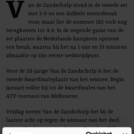
V
an de Zandschulp stond in de tweede set
met 3-0 en een dubbele servicebreak
voor, maar liet de nummer 165 toch nog
terugkomen tot 4-4. In de negende game van de
set plaatste de Nederlands kampioen opnieuw
een break, waarna hij het na 1 uur en 19 minuten
afmaakte op zijn eerste wedstrijdpunt.
Voor de 26-jarige Van de Zandschulp is het de
tweede kwartfinaleplaats van het seizoen. Begin
januari reikte hij tot de kwartfinales van het
ATP-toernooi van Melbourne.
Vrijdag neemt Van de Zandschulp het bij de
laatste acht op tegen de winnaar van het duel
tussen de als eerste geplaatste Canadees Félix