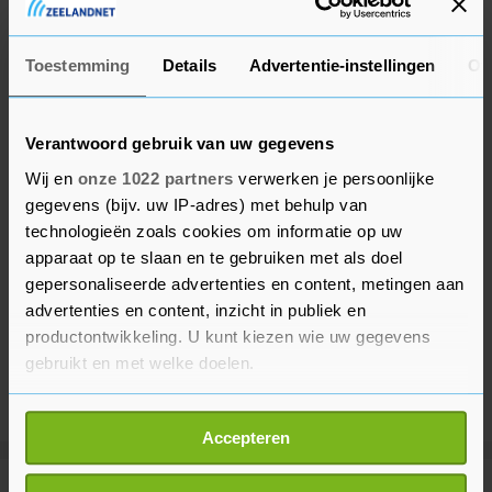
Auger-Aliassime en Alex Molcan uit Slowakije.
Toestemming
Details
Advertentie-instellingen
Ov
Verantwoord gebruik van uw gegevens
Wij en
onze 1022 partners
verwerken je persoonlijke
gegevens (bijv. uw IP-adres) met behulp van
technologieën zoals cookies om informatie op uw
apparaat op te slaan en te gebruiken met als doel
gepersonaliseerde advertenties en content, metingen aan
advertenties en content, inzicht in publiek en
productontwikkeling. U kunt kiezen wie uw gegevens
gebruikt en met welke doelen.
Als u het toestaat, willen we ook graag:
Accepteren
Informatie verzamelen over uw geografische
locatie, die tot een paar meter nauwkeurig kan zijn