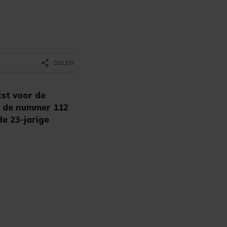
share
DELEN
st voor de
k, de nummer 112
de 23-jarige