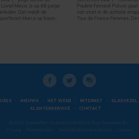
Lionel Messi, is op 68-jarige
Pauline Ferrand-Prévot gaat
verleden. Dat meldt de
van start in de achtste eta
portkrant Marca op basis
Tour de France Femmes. De 
ijnse media. Hij stierf
kopvrouw van Visma-Lease a
e berichten vrijdagavond
niet helemaal fit en heeft in 
 uur (lokale tijd) in een
met de medische staf beslot
 in het Argentijnse Rosario.
meer op te stappen, meldt d
e Messi maakte tijdens het
eze zomer bekend dat Jorge
t een onbekende ziekte.
URES
NIEUWS
HET WEER
INTERNET
GLASVEZEL
KLANTENSERVICE
CONTACT
© 2026
ZeelandNet
. Onderdeel van
DELTA Fiber Nederland B.V.
Privacy
Voorwaarden
Toegankelijksheidverklaring
Cookies