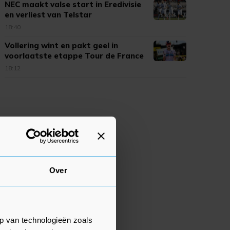
NEC maakt valse start in Eredivisie
en verliest van Telstar
18:40
Vollering wint en pakt geel in
voorlaatste etappe Tour de France
18:12
Over
p van technologieën zoals