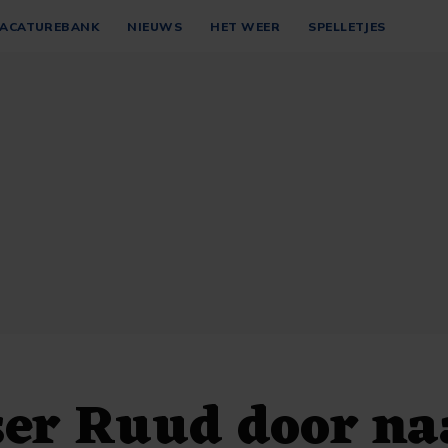
ACATUREBANK
NIEUWS
HET WEER
SPELLETJES
ser Ruud door na