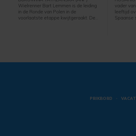
Wielrenner Bart Lemmen is de leiding
vader van 
in de Ronde van Polen in de
leeftijd o
voorlaatste etappe kwijtgeraakt. De
Spaanse s
Nederlander van Visma - Lease a Bike
van Argent
zag zijn Franse ploeggenoot Louis
volgens d
Barré in de zesde etappe over 126
rond 22.00
kilometer naar zijn eerste profzege
ziekenhuis
rijden. De Italiaan Christian Scaroni
De famili
(Astana) finishte als tweede en is de
WK van d
nieuwe leider in het klassement. Marco
kampte me
Brenner (Tudor) uit Duitsland werd
derde.
PRIKBORD
VACAT