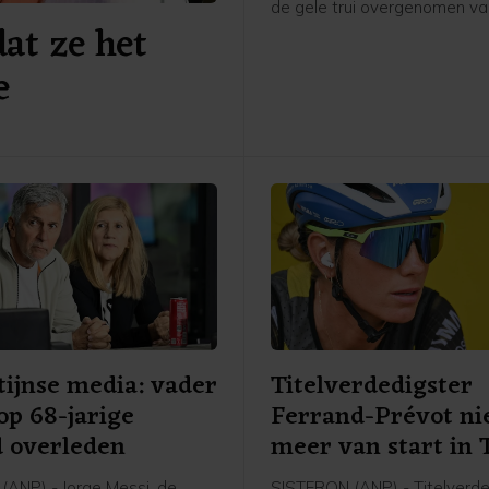
de gele trui overgenomen va
dat ze het
Poolse Kasia Niewiadoma. 
Nederlandse renster van FDJ
e
Suez plaatste in de slotfase
overwegend vlakke etappe n
een aanval waarmee ze Ni
achter zich wist te laten. Op
seconden van Vollering werd 
Longo Borghini tweede, voor
Niewiadoma.
ijnse media: vader
Titelverdedigster
op 68-jarige
Ferrand-Prévot ni
jd overleden
meer van start in 
ANP) - Jorge Messi, de
SISTERON (ANP) - Titelverde