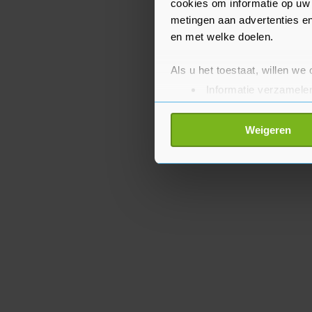
cookies om informatie op uw 
metingen aan advertenties en
en met welke doelen.
Als u het toestaat, willen we
Informatie verzamelen
Uw apparaat identific
Lees meer over hoe uw perso
Weigeren
toestemming op elk moment wi
Met cookies werkt onze websi
ons cookiebeleid bekijken en 