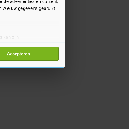
erde advertenties en content,
en wie uw gegevens gebruikt
g kan zijn
erprinting)
t
detailgedeelte
in. U kunt uw
Accepteren
p onze cookiepagina kun je