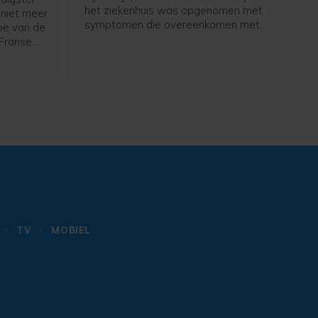
het ziekenhuis was opgenomen met
 niet meer
symptomen die overeenkomen met
ppe van de
een ernstige zonnesteek. Het gaat om
Franse
de 26-jarige Saimoni Vunilagi, zo
 Bike is
maakte zijn club Kyushu KV uit
overleg
Fukuoka, dat uitkomt op het tweede
en niet
niveau, bekend.
e ploeg.
TV
MOBIEL