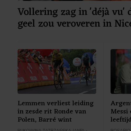
Vollering zag in 'déjà vu' 
geel zou veroveren in Nic
Lemmen verliest leiding
Argent
in zesde rit Ronde van
Messi 
Polen, Barré wint
leefti
BUKOWINA TATRZAŃSKA (ANP) -
ROSARIO (