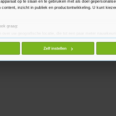
apparaat op te slaan en te gebruiken met als doel gepersonalise
 content, inzicht in publiek en productontwikkeling. U kunt kiez
 ook graag:
 over uw geografische locatie, die tot een paar meter nauwkeuri
eren door het actief te scannen op specifieke eigenschappen (fing
onlijke gegevens worden verwerkt en stel uw voorkeuren in he
Zelf instellen
jzigen of intrekken in de Cookieverklaring.
te beter en wordt jouw bezoek makkelijker en persoonlijker. O
je gemaakte keuze altijd wijzigen of intrekken.