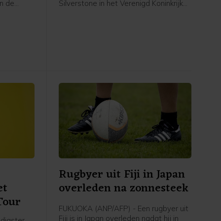
n de
Silverstone in het Verenigd Koninkrijk
De
gewonnen. De Spaanse leider in de
 United-
MotoGP bleef op zijn Aprilia de
 van de
Japanner Ai Ogura voor. De Italiaan
aar Nice
Marco Bezzecchi werd derde.
ewiadoma
 17
Elisa
Rugbyer uit Fiji in Japan
et
overleden na zonnesteek
Tour
FUKUOKA (ANP/AFP) - Een rugbyer uit
Fiji is in Japan overleden nadat hij in
digster