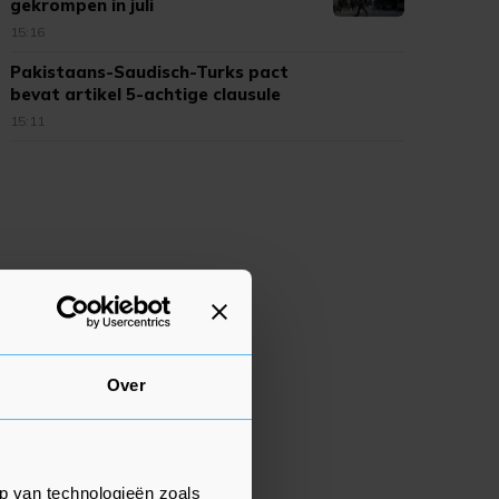
gekrompen in juli
15:16
Pakistaans-Saudisch-Turks pact
bevat artikel 5-achtige clausule
15:11
Over
p van technologieën zoals