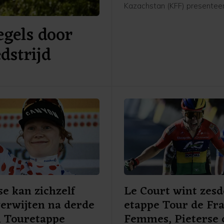
Kazachstan (KFF) presentee
62-jarige Nederlandse oud-
gels door
international en trainer vrijda
meldde de bond op social me
dstrijd
se kan zichzelf
Le Court wint zesd
verwijten na derde
etappe Tour de Fr
n Touretappe
Femmes, Pieterse 