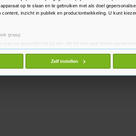
apparaat op te slaan en te gebruiken met als doel gepersonalise
 content, inzicht in publiek en productontwikkeling. U kunt kiez
 ook graag:
 over uw geografische locatie, die tot een paar meter nauwkeuri
eren door het actief te scannen op specifieke eigenschappen (fing
onlijke gegevens worden verwerkt en stel uw voorkeuren in he
Zelf instellen
jzigen of intrekken in de Cookieverklaring.
te beter en wordt jouw bezoek makkelijker en persoonlijker. O
je gemaakte keuze altijd wijzigen of intrekken.