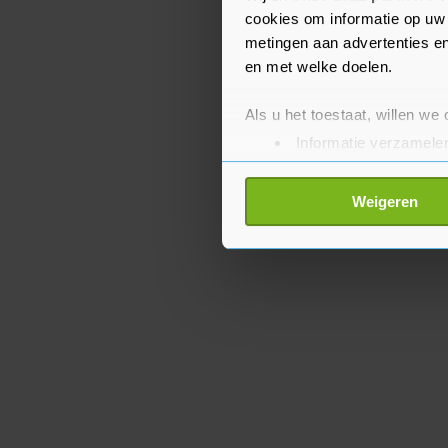
van de mondiale top 30.
cookies om informatie op uw 
metingen aan advertenties en
en met welke doelen.
Als u het toestaat, willen we
Informatie verzamelen
Uw apparaat identific
Lees meer over hoe uw perso
Weigeren
toestemming op elk moment wi
Met cookies werkt onze websi
ons cookiebeleid bekijken en 