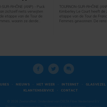
SUR-RHÔNE (ANP) - Puck
TOURNON-SUR-RHÔNE (ANP
an zichzelf niets verwijten
Kimberley Le Court heeft de
de etappe van de Tour de
etappe van de Tour de Fran
mmes, waarin ze derde
Femmes gewonnen. De renst
er winnares Kimberley Le
Mauritius van AG Insurance-
édrine Kerbaol. Dat zei de
was de beste in de heuvelac
se bolletjestruidraagster na
etappe over 153,4 kilometer
n de etappe tegen de NOS.
Montbrison naar Tournon-sur
Cédrine Kerbaol uit Frankrijk
tweede, voor de Nederlands
bolletjestruidraagster Puck P
URES
NIEUWS
HET WEER
INTERNET
GLASVEZEL
KLANTENSERVICE
CONTACT
© 2026
ZeelandNet
. Onderdeel van
DELTA Fiber Nederland B.V.
Privacy
Voorwaarden
Toegankelijksheidverklaring
Cookies