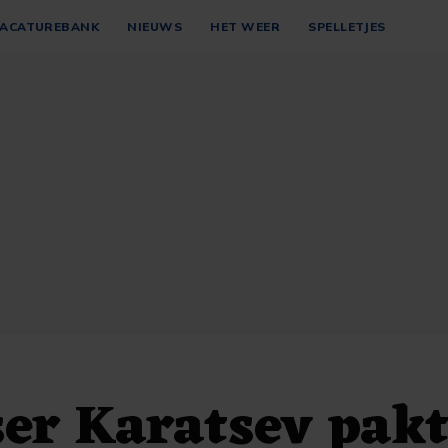
ACATUREBANK
NIEUWS
HET WEER
SPELLETJES
er Karatsev pakt