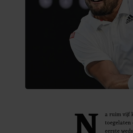
N
a ruim vijf
toegelaten 
eerste wed