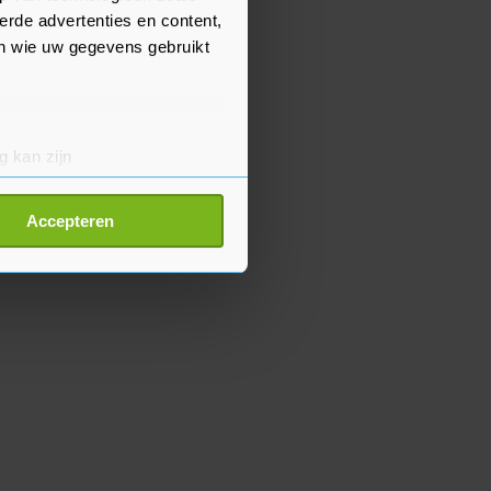
erde advertenties en content,
en wie uw gegevens gebruikt
g kan zijn
erprinting)
t
detailgedeelte
in. U kunt uw
Accepteren
p onze cookiepagina kun je