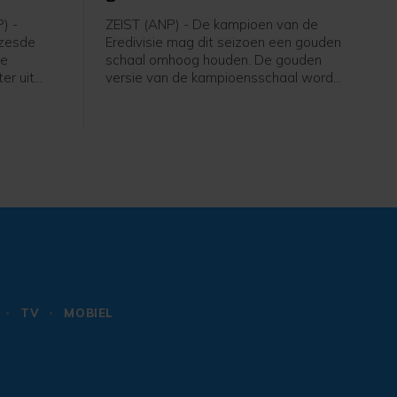
) -
ZEIST (ANP) - De kampioen van de
 zesde
Eredivisie mag dit seizoen een gouden
ce
schaal omhoog houden. De gouden
er uit
versie van de kampioensschaal wordt
Soudal
ter ere van het 70-jarig bestaan van
htige
het betaald voetbal uitgereikt door
 van
Eredivisie CV en de KNVB, zo meldt de
-Rhône.
voetbalbond.
 werd
e
ieterse.
TV
MOBIEL