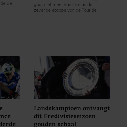
rde de
gaat niet meer van start in de
zevende etappe van de Tour de
g, zo
France Femmes. Haar ploeg SD Worx-
dia.
Protime meldt dat de 36-jarige renster
de Tour verlaat en rust neemt.
e
Landskampioen ontvangt
ance
dit Eredivisieseizoen
derde
gouden schaal