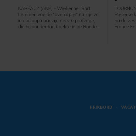
KARPACZ (ANP) - Wielrenner Bart
TOURNON-
Lemmen voelde "overal pijn" na zijn val
Pieterse k
in aanloop naar zijn eerste profzege,
na de zes
die hij donderdag boekte in de Ronde
France Fe
van Polen. Dat heeft de Nederlander
werd acht
laten weten in een reactie via zijn
Court en C
ploeg Visma - Lease a Bike. De 30-
Nederland
jarige Lemmen kwam ten val maar
afloop va
won de etappe en nam de leiding in
het algemeen klassement over.
PRIKBORD
VACAT