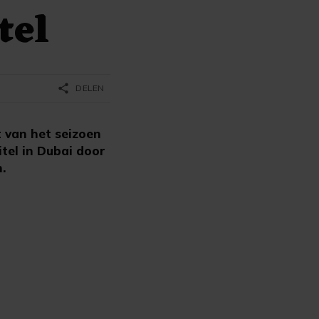
tel
share
DELEN
t van het seizoen
tel in Dubai door
.