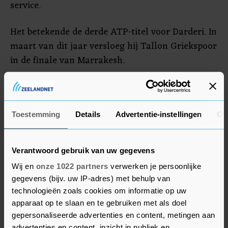
service.
Het betekende de derde ATP-titel voor Darderi. In
maart van dit jaar versloeg hij Tallon Griekspoor
in de finale van Marrakesh.
De Jong verdiende 52.890 euro met zijn verloren
finale. "Ik begon erg goed vandaag, maar toen
startte hij zijn motoren. Hij brengt zoveel
Toestemming
Details
Advertentie-instellingen
Ov
energie. Hij verdiende te winnen", zei De Jong na
afloop op de baan. "Het was een van de beste
Verantwoord gebruik van uw gegevens
weken uit mijn leven. Ik hoop dat er nog meer
Wij en
onze 1022 partners
verwerken je persoonlijke
van zulke weken volgen."
gegevens (bijv. uw IP-adres) met behulp van
technologieën zoals cookies om informatie op uw
apparaat op te slaan en te gebruiken met als doel
gepersonaliseerde advertenties en content, metingen aan
advertenties en content, inzicht in publiek en