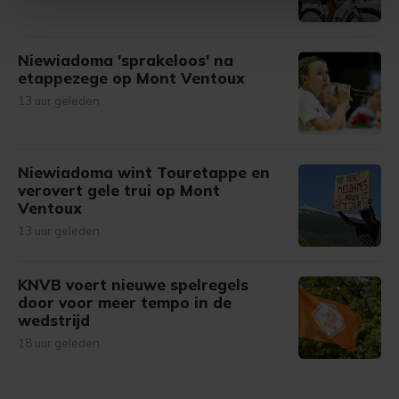
Met cookies werkt onze website beter en wordt jouw
Niewiadoma 'sprakeloos' na
bezoek makkelijker en persoonlijker. Op
etappezege op Mont Ventoux
onze cookiepagina kun je ons cookiebeleid bekijken en je
13 uur geleden
gemaakte keuze altijd wijzigen of intrekken.
Niewiadoma wint Touretappe en
verovert gele trui op Mont
Ventoux
13 uur geleden
KNVB voert nieuwe spelregels
door voor meer tempo in de
wedstrijd
18 uur geleden