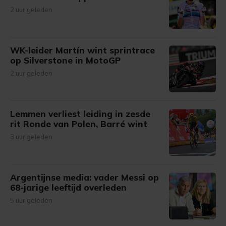
2 uur geleden
WK-leider Martín wint sprintrace
op Silverstone in MotoGP
2 uur geleden
Lemmen verliest leiding in zesde
rit Ronde van Polen, Barré wint
3 uur geleden
Argentijnse media: vader Messi op
68-jarige leeftijd overleden
5 uur geleden