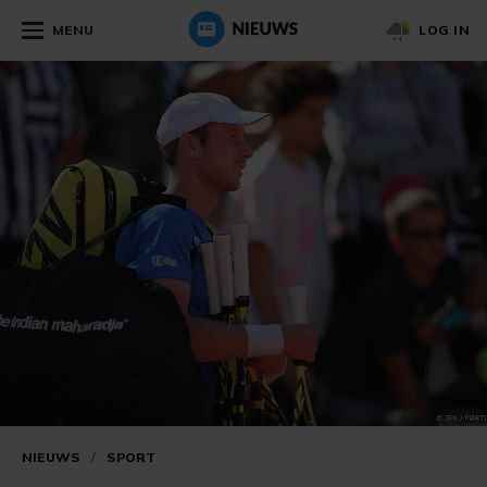
MENU
LOG IN
NIEUWS
/
SPORT