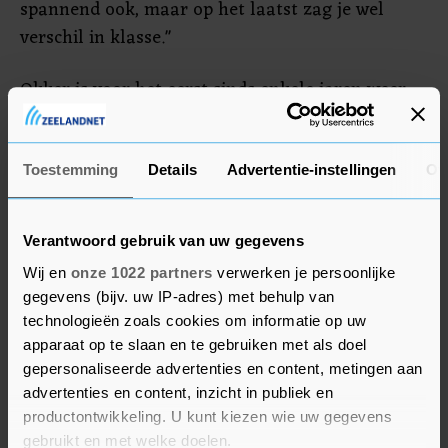
spannend ook, maar op het laatst zag je wel
verschil in klasse."
Okker is voor het eerst sinds enkele jaren weer
op Wimbledon. "Leuk dat de Nederlanders het zo
goed doen", aldus Okker, die maandagavond
aandachtig toeschouwer is op het Centre Court.
Toestemming
Details
Advertentie-instellingen
Ov
"Het kan zomaar gebeuren als Nadal wat fouten
gaat maken. Botic is wel koel wat dat betreft."
Verantwoord gebruik van uw gegevens
Wij en
onze 1022 partners
verwerken je persoonlijke
gegevens (bijv. uw IP-adres) met behulp van
technologieën zoals cookies om informatie op uw
apparaat op te slaan en te gebruiken met als doel
gepersonaliseerde advertenties en content, metingen aan
advertenties en content, inzicht in publiek en
productontwikkeling. U kunt kiezen wie uw gegevens
gebruikt en met welke doelen.