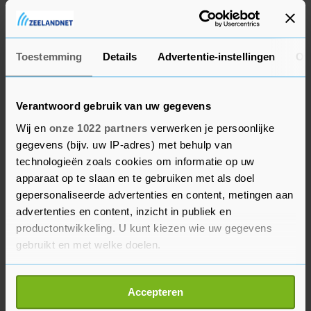
Kaepernick lieten al gelijkaardige boodschappen
horen.
Toestemming
Details
Advertentie-instellingen
Ov
Verantwoord gebruik van uw gegevens
Wij en
onze 1022 partners
verwerken je persoonlijke
gegevens (bijv. uw IP-adres) met behulp van
technologieën zoals cookies om informatie op uw
apparaat op te slaan en te gebruiken met als doel
gepersonaliseerde advertenties en content, metingen aan
advertenties en content, inzicht in publiek en
productontwikkeling. U kunt kiezen wie uw gegevens
gebruikt en met welke doelen.
Als u het toestaat, willen we ook graag:
Accepteren
Informatie verzamelen over uw geografische