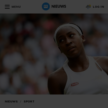
MENU
LOG IN
NIEUWS
/
SPORT