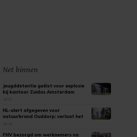
Net binnen
Jeugddetentie geëist voor explosie
bij kantoor Zuidas Amsterdam
18:32
NL-alert afgegeven voor
natuurbrand Ouddorp: verlaat het
gebied
18:28
FNV bezorgd om werknemers na