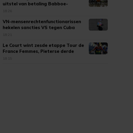
uitstel van betaling Babboe-
moeder
18:26
VN-mensenrechtenfunctionarissen
hekelen sancties VS tegen Cuba
18:21
Le Court wint zesde etappe Tour de
France Femmes, Pieterse derde
18:15