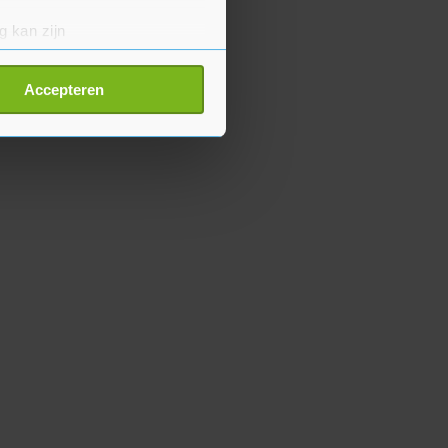
g kan zijn
erprinting)
t
detailgedeelte
in. U kunt uw
Accepteren
p onze cookiepagina kun je