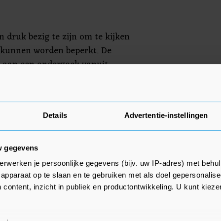
 druk bezig te zijn om te kijken
 kunnen worden beperkt. De
 aan een onderzoek vanuit
 planbureaus naar de verdeling
t deze prognose ook bij.
 gebruiker betaalt" zoeken wij
Details
Advertentie-instellingen
taalbaarheid te waarborgen",
anon van Beek bij de prognose.
w gegevens
or te zorgen dat degenen die
erwerken je persoonlijke gegevens (bijv. uw IP-adres) met behul
 net op zee daar ook aan
apparaat op te slaan en te gebruiken met als doel gepersonalise
j aan Europese subsidiëring,
 content, inzicht in publiek en productontwikkeling. U kunt kiez
t of mogelijkheden om de kosten
triciteitsprijs in rekening te