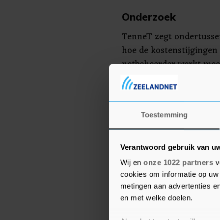
Onderzoek
TenneT zegt ondertussen
hoe de kostenstijgingen
netbeheerder werkt mee
meerdere ministeries en
van de kosten. Daar hoor
"Vanuit het principe 'de
Toestemming
naar manieren om de be
zegt TenneT-topvrouw M
Verantwoord gebruik van u
"Bijvoorbeeld door ervo
Wij en
onze 1022 partners
v
voordeel hebben bij het
cookies om informatie op uw 
meebetalen. Denk daarbi
metingen aan advertenties en
bekostiging via de mark
en met welke doelen.
als onderdeel van de elek