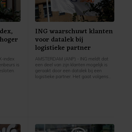
dex,
ING waarschuwt klanten
 hoger
voor datalek bij
logistieke partner
-index
AMSTERDAM (ANP) - ING meldt dat
nbeurs is
een deel van zijn klanten mogelijk is
sloten.
geraakt door een datalek bij een
logistieke partner. Het gaat volgens
ritieme
de bank om een groep klanten die met
hore een
gespaarde punten bij ING een fysiek
angen
product heeft besteld dat is
thuisbezorgd, bijvoorbeeld een koffer
of barbecue. Bankrekeningen,
betaalgegevens, spaargelden,
financiële gegevens of inloggegevens
van klanten en de systemen van ING
zouden er niet bij betrokken zijn.