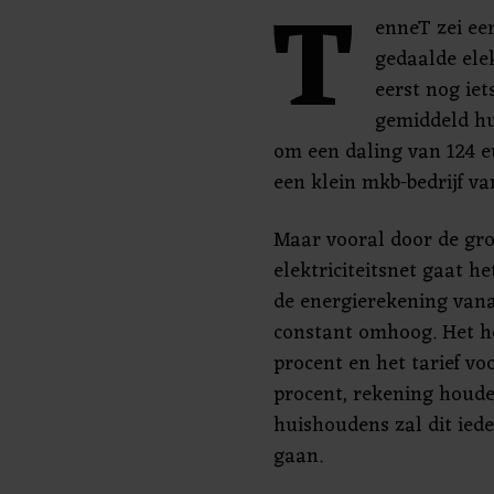
T
enneT zei ee
gedaalde elek
eerst nog ie
gemiddeld hu
om een daling van 124 eu
een klein mkb-bedrijf va
Maar vooral door de gro
elektriciteitsnet gaat 
de energierekening van
constant omhoog. Het ho
procent en het tarief v
procent, rekening houde
huishoudens zal dit iede
gaan.