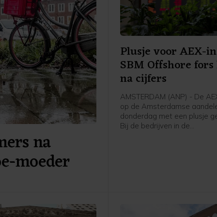
Plusje voor AEX-in
SBM Offshore fors
na cijfers
AMSTERDAM (ANP) - De AEX
op de Amsterdamse aandele
donderdag met een plusje ge
Bij de bedrijven in de
ers na
hoofdgraadmeter was de ma
oliedienstverlener SBM Offs
boe-moeder
sterke stijger na goed ontv
cijfers en vooruitzichten.