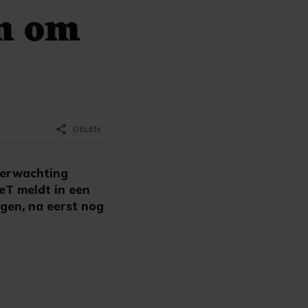
en om
share
DELEN
verwachting
eT meldt in een
jgen, na eerst nog