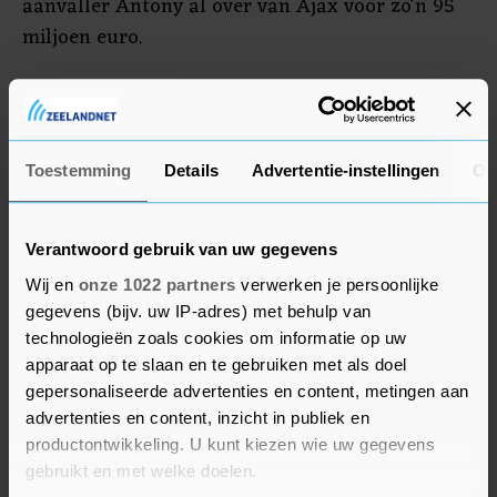
aanvaller Antony al over van Ajax voor zo'n 95
miljoen euro.
United staat vijfde in de Premier League en
hervat het seizoen op 21 december met een
bekerwedstrijd tegen Burnley. Het Engelse
Toestemming
Details
Advertentie-instellingen
Ov
clubvoetbal ligt sinds vorige maand stil vanwege
het WK in Qatar.
Verantwoord gebruik van uw gegevens
Wij en
onze 1022 partners
verwerken je persoonlijke
gegevens (bijv. uw IP-adres) met behulp van
technologieën zoals cookies om informatie op uw
apparaat op te slaan en te gebruiken met als doel
gepersonaliseerde advertenties en content, metingen aan
advertenties en content, inzicht in publiek en
productontwikkeling. U kunt kiezen wie uw gegevens
gebruikt en met welke doelen.