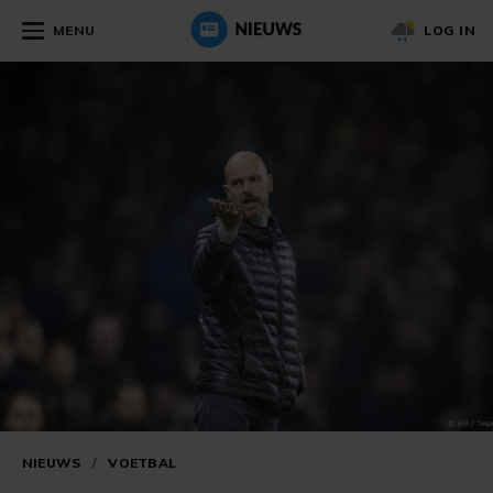
MENU
LOG IN
NIEUWS
/
VOETBAL