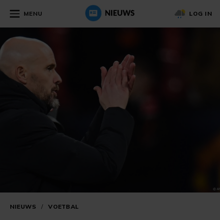
MENU
LOG IN
NIEUWS
/
VOETBAL