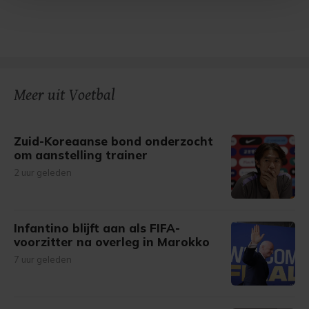
Met cookies werkt onze website beter en wordt jouw
bezoek makkelijker en persoonlijker. Op
onze cookiepagina kun je ons cookiebeleid bekijken en je
gemaakte keuze altijd wijzigen of intrekken.
Meer uit Voetbal
Zuid-Koreaanse bond onderzocht
om aanstelling trainer
2 uur geleden
Infantino blijft aan als FIFA-
voorzitter na overleg in Marokko
7 uur geleden