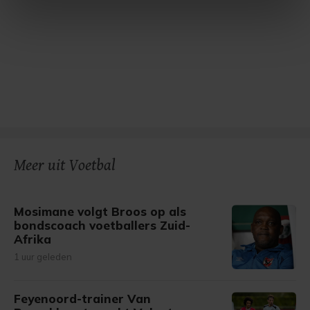
intrekken in de Cookieverklaring.
Met cookies werkt onze website beter en wordt jouw
bezoek makkelijker en persoonlijker. Op
onze cookiepagina kun je ons cookiebeleid bekijken en je
gemaakte keuze altijd wijzigen of intrekken.
Meer uit Voetbal
Mosimane volgt Broos op als
bondscoach voetballers Zuid-
Afrika
1 uur geleden
Feyenoord-trainer Van