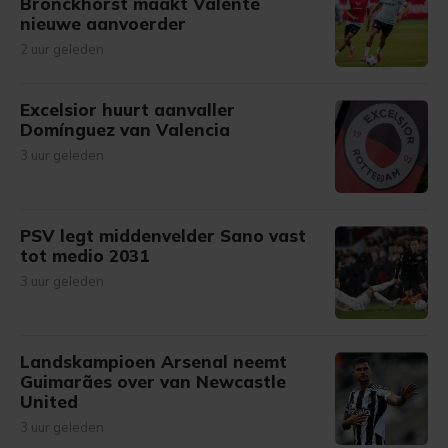
Bronckhorst maakt Valente
nieuwe aanvoerder
2 uur geleden
Excelsior huurt aanvaller
Domínguez van Valencia
3 uur geleden
PSV legt middenvelder Sano vast
tot medio 2031
3 uur geleden
Landskampioen Arsenal neemt
Guimarães over van Newcastle
United
3 uur geleden