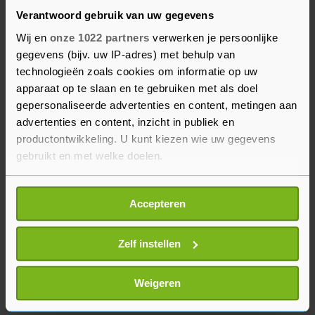
Verantwoord gebruik van uw gegevens
Wij en
onze 1022 partners
verwerken je persoonlijke
Wales
gegevens (bijv. uw IP-adres) met behulp van
Marcus Rashford is er mogelijk niet bij in Wales.
technologieën zoals cookies om informatie op uw
De aanvaller was vrijdag ziek, net als Jonny
apparaat op te slaan en te gebruiken met als doel
gepersonaliseerde advertenties en content, metingen aan
Evans.
advertenties en content, inzicht in publiek en
productontwikkeling. U kunt kiezen wie uw gegevens
Het duel met Newport County begint zondag om
gebruikt en met welke doelen.
17.30 uur.
Als u het toestaat, willen we ook graag:
Accepteren
Informatie verzamelen over uw geografische
locatie, die tot een paar meter nauwkeurig kan zijn
Uw apparaat identificeren door het actief te
Zelf instellen
scannen op specifieke eigenschappen (fingerprinting)
Lees meer over hoe uw persoonlijke gegevens worden
Weigeren
verwerkt en stel uw voorkeuren in het
detailgedeelte
in.
U kunt uw toestemming op elk moment wijzigen of