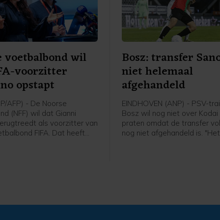
 voetbalbond wil
Bosz: transfer San
FA-voorzitter
niet helemaal
ino opstapt
afgehandeld
P/AFP) - De Noorse
EINDHOVEN (ANP) - PSV-trai
nd (NFF) wil dat Gianni
Bosz wil nog niet over Koda
terugtreedt als voorzitter van
praten omdat de transfer v
tbalbond FIFA. Dat heeft
nog niet afgehandeld is. "Het
 Lise Klaveness, al jaren een
niet helemaal rond. Zolang hij
ste critici van de FIFA-baas,
speler is, praat ik niet over h
 een bijeenkomst van de
Peter Bosz in aanloop naar 
nde partijen uit het Noorse
wedstrijd van PSV zaterdag 
tegen Fortuna Sittard.