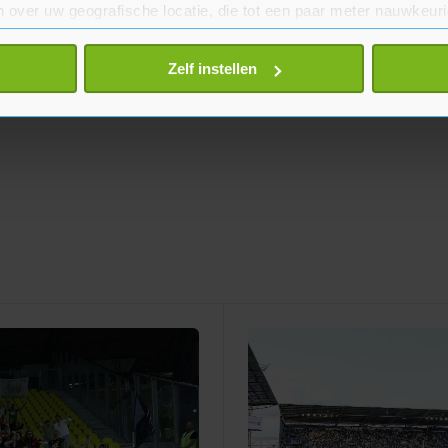
 over uw geografische locatie, die tot een paar meter nauwkeuri
eren door het actief te scannen op specifieke eigenschappen (fing
onlijke gegevens worden verwerkt en stel uw voorkeuren in he
Zelf instellen
jzigen of intrekken in de Cookieverklaring.
te beter en wordt jouw bezoek makkelijker en persoonlijker. O
je gemaakte keuze altijd wijzigen of intrekken.