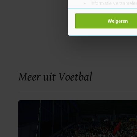
Informatie verzamelen
Uw apparaat identific
Lees meer over hoe uw perso
Weigeren
toestemming op elk moment wi
Met cookies werkt onze websi
ons cookiebeleid bekijken en 
Meer uit Voetbal