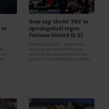
Bosz zag 'slecht' PSV in
 te
openingsduel tegen
Fortuna Sittard (2-2)
EINDHOVEN (ANP) - Trainer Peter
ft
Bosz zag een "slecht" PSV in de
e en
eerste Eredivisiewedstrijd van het
 de
seizoen. De landskampioen speelde,
nni
mede door een laat doelpunt van de
roordeeld.
bezoekers, thuis met 2-2 gelijk tegen
gingen om
Fortuna Sittard.
te vechten
ten
elegd in