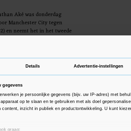
athan Aké was donderdag
voor Manchester City tegen
-2) en neemt het in het tweede
oi van Engeland nu op tegen
 kwartfinales zijn Nottingham
pton Wanderers en Newcastle
ty.
Details
Advertentie-instellingen
w gegevens
erwerken je persoonlijke gegevens (bijv. uw IP-adres) met behul
apparaat op te slaan en te gebruiken met als doel gepersonalise
 content, inzicht in publiek en productontwikkeling. U kunt kiez
 ook graag: