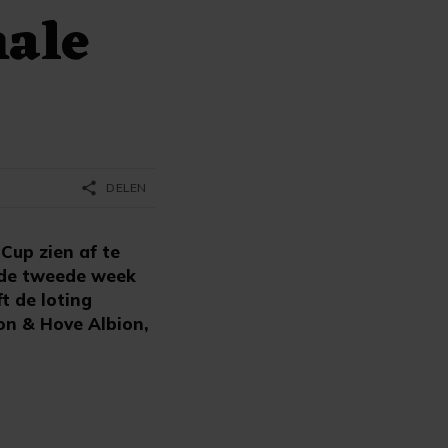
nale
share
DELEN
Cup zien af te
n de tweede week
t de loting
on & Hove Albion,