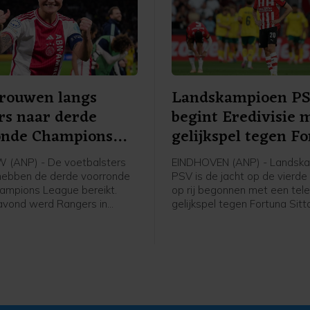
Vrouwen langs
Landskampioen P
rs naar derde
begint Eredivisie 
onde Champions
gelijkspel tegen F
e
(ANP) - De voetbalsters
EINDHOVEN (ANP) - Landsk
hebben de derde voorronde
PSV is de jacht op de vierde 
ampions League bereikt.
op rij begonnen met een tele
avond werd Rangers in
gelijkspel tegen Fortuna Sitt
 met 2-1 verslagen in de
ploeg van trainer Peter Bosz
 een mini-toernooi in de
in het eigen Philips Stadion 
orronde. In dat toernooitje
achterstand om in een 2-1-
woensdag, ook in Schotland,
voorsprong, maar Edouard M
an het Deense Brøndby.
bracht de ploeg uit Sittard i
blessuretijd op gelijke hoogt