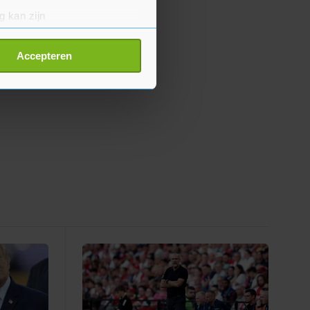
g kan zijn
erprinting)
t
detailgedeelte
in. U kunt uw
Accepteren
p onze cookiepagina kun je