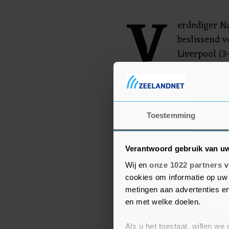
V
erdediger N
beslissend 
Liverpool (3
bekertoerno
Southampton. De andere
Forest tegen Wolverham
United tegen Leicester Ci
Toestemming
Verantwoord gebruik van u
Wij en
onze 1022 partners
v
cookies om informatie op uw 
metingen aan advertenties en
en met welke doelen.
Als u het toestaat, willen we