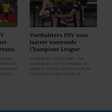
SV
Voetbalsters PSV naar
met
laatste voorronde
ortuna
Champions League
ampioen
LUXEMBURG-STAD (ANP) - De
landstitel
voetbalsters van PSV hebben de
urstellend
derde en laatste voorronde van de
ard. De
Champions League bereikt. In
 draaide
Luxemburg versloeg de ploeg van
een
trainer Kasper Kurland HJK Helsinki in
de tweede ronde met 3-1, dankzij drie
ichut
treffers van Liz Rijsbergen.
n de
e.