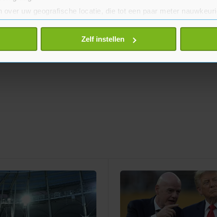
 over uw geografische locatie, die tot een paar meter nauwkeuri
eren door het actief te scannen op specifieke eigenschappen (fing
onlijke gegevens worden verwerkt en stel uw voorkeuren in he
Zelf instellen
jzigen of intrekken in de Cookieverklaring.
te beter en wordt jouw bezoek makkelijker en persoonlijker. O
je gemaakte keuze altijd wijzigen of intrekken.