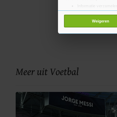
Informatie verzamelen
Uw apparaat identific
Lees meer over hoe uw perso
Weigeren
toestemming op elk moment wi
Met cookies werkt onze websi
ons cookiebeleid bekijken en 
Meer uit Voetbal