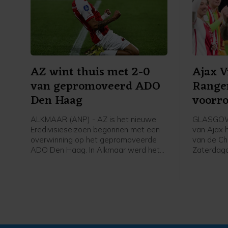
AZ wint thuis met 2-0
Ajax 
van gepromoveerd ADO
Range
Den Haag
voorr
Leagu
ALKMAAR (ANP) - AZ is het nieuwe
GLASGOW 
Eredivisieseizoen begonnen met een
van Ajax 
overwinning op het gepromoveerde
van de Ch
ADO Den Haag. In Alkmaar werd het
Zaterdag
zaterdagavond 2-0 voor de winnaar
Schotland
van de KNVB Beker en de Johan Cruijff
finale van
Schaal.
tweede vo
won Ajax 
met 2-0 v