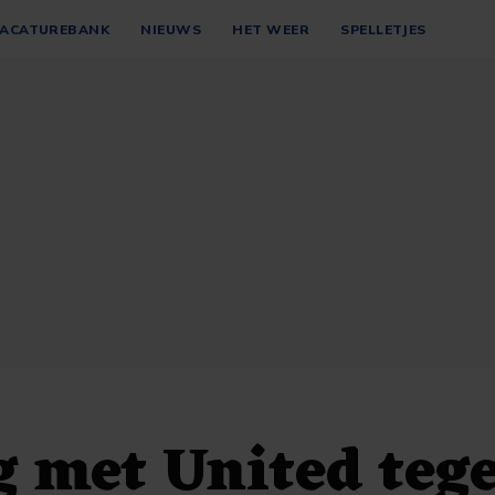
ACATUREBANK
NIEUWS
HET WEER
SPELLETJES
 met United teg