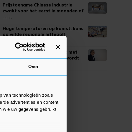
Prijstoename Chinese industrie
zwakt voor het eerst in maanden af
11:35
Hoge temperaturen op komst, kans
op vijfde regionale hittegolf
11:28
Iraanse minister: praten niet met
VS zolang deal geschonden wordt
10:59
Over
p van technologieën zoals
erde advertenties en content,
en wie uw gegevens gebruikt