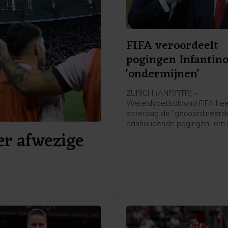
FIFA veroordeelt
pogingen Infantino
'ondermijnen'
ZÜRICH (ANP/RTR) -
Wereldvoetbalbond FIFA hee
zaterdag de "gecoördineerd
aanhoudende pogingen" om
er afwezige
organisatie en voorzitter Gia
Infantino te "ondermijnen" ve
De bond benadrukte dat po
Infantino's leiderschap aan 
volgens de procedures moe
verlopen zoals die zijn vastg
de statuten.