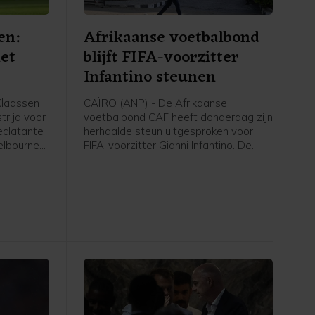
en:
Afrikaanse voetbalbond
iet
blijft FIFA-voorzitter
Infantino steunen
laassen
CAÏRO (ANP) - De Afrikaanse
trijd voor
voetbalbond CAF heeft donderdag zijn
eclatante
herhaalde steun uitgesproken voor
elbourne
FIFA-voorzitter Gianni Infantino. De
e
positie van Infantino ligt onder vuur
 is 3-1
door het, inmiddels ingetrokken,
et
investeringsplan rond het WK voetbal.
tacomben
"We
jven doen
veau van