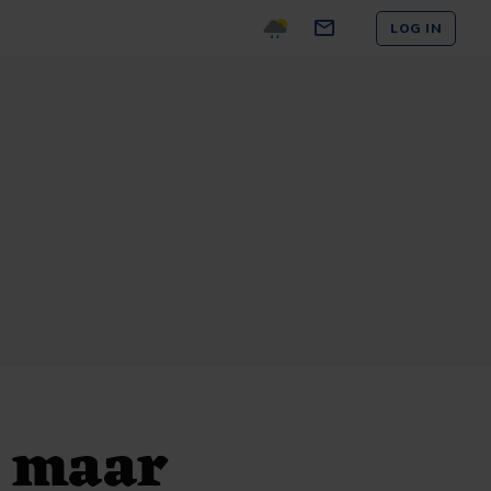
LOG IN
x maar