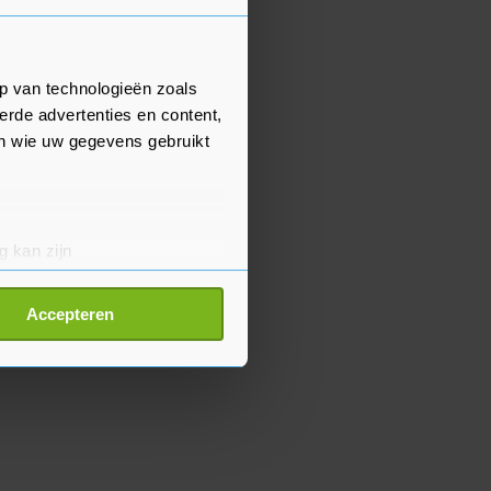
p van technologieën zoals
erde advertenties en content,
en wie uw gegevens gebruikt
g kan zijn
erprinting)
t
detailgedeelte
in. U kunt uw
Accepteren
p onze cookiepagina kun je