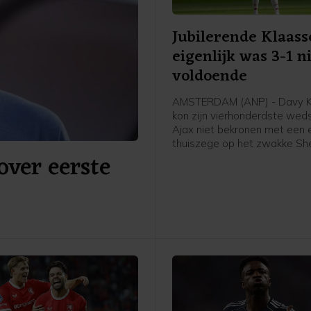
Jubilerende Klaass
eigenlijk was 3-1 n
voldoende
AMSTERDAM (ANP) - Davy K
kon zijn vierhonderdste weds
Ajax niet bekronen met een 
thuiszege op het zwakke Sh
over eerste
in de derde voorronde van d
Conference League. "Eigenlijk
tegen deze tegenstander ni
voldoende", zei hij in de ca
van de Johan Cruijff ArenA. 
moeten gewoon ons ding bli
en niet meegaan met het ni
de tegenstander."