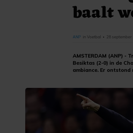
baalt w
ANP
in Voetbal
28 september 
•
AMSTERDAM (ANP) - Trai
Besiktas (2-0) in de Ch
ambiance. Er ontstond 