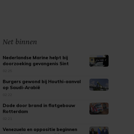
Net binnen
Nederlandse Marine helpt bij
doorzoeking gevangenis Sint
Maarten
02:25
Burgers gewond bij Houthi-aanval
op Saudi-Arabië
02:22
Dode door brand in flatgebouw
Rotterdam
02:21
Venezuela en oppositie beginnen