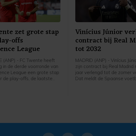
nte zet grote stap
Vinícius Júnior ve
lay-offs
contract bij Real 
rence League
tot 2032
 (ANP) - FC Twente heeft
MADRID (ANP) - Vinícius Júni
 in de derde voorronde van
zijn contract bij Real Madrid 
ence League een grote stap
jaar verlengd tot de zomer 
 de play-offs, de laatste
Dat meldt de Spaanse voetb
ieronde voor het
donderdag op zijn website. 
nooi. In Enschede werd met
jarige Braziliaanse vleugelaa
nnen van FC DAC 1904 uit
speelt sinds 2018 voor Real
.
een contract dat na komend
af zou lopen.