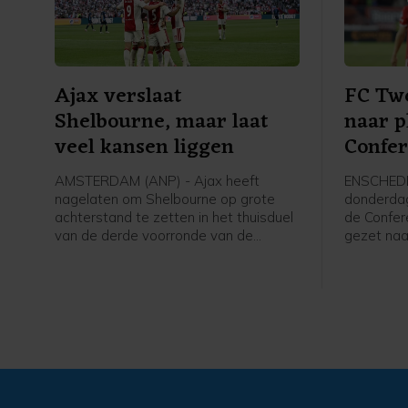
Ajax verslaat
FC Twe
Shelbourne, maar laat
naar p
veel kansen liggen
Confe
AMSTERDAM (ANP) - Ajax heeft
ENSCHEDE
nagelaten om Shelbourne op grote
donderdag
achterstand te zetten in het thuisduel
de Confer
van de derde voorronde van de
gezet naar
Conference League. De club uit
kwalificat
Amsterdam was veel sterker dan de
hoofdtoer
bezoekers uit Ierland dan de
6-0 gewo
overwinning doet vermoeden (3-1).
Slowakije