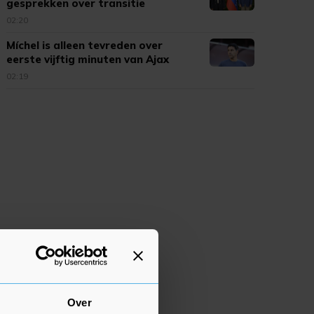
gesprekken over transitie
02:20
Míchel is alleen tevreden over
eerste vijftig minuten van Ajax
02:19
Over