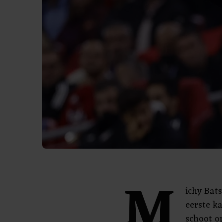
M
ichy Bat
eerste k
schoot o