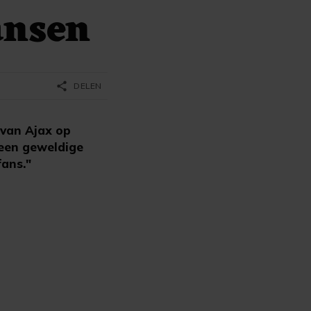
ansen
share
DELEN
 van Ajax op
 een geweldige
fans."