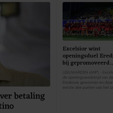
Excelsior wint
openingsduel Eredi
bij gepromoveerd
Cambuur
LEEUWARDEN (ANP) - Excels
de openingswedstrijd van d
Eredivisie gewonnen en daa
eerste drie punten van het s
ver betaling
gepakt. Op bezoek bij het
gepromoveerde SC Cambuur
tino
Leeuwarden wonnen de
Rotterdammers met 4-0.