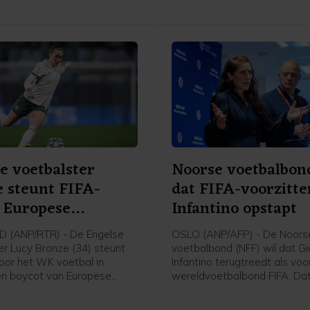
e voetbalster
Noorse voetbalbon
 steunt FIFA-
dat FIFA-voorzitte
 Europese
Infantino opstapt
ters
 (ANP/RTR) - De Engelse
OSLO (ANP/AFP) - De Noors
er Lucy Bronze (34) steunt
voetbalbond (NFF) wil dat Gi
voor het WK voetbal in
Infantino terugtreedt als voo
een boycot van Europese
wereldvoetbalbond FIFA. Dat
s van FIFA-competities.
voorzitter Lise Klaveness, al
chaart de speelster van
van de felste critici van de F