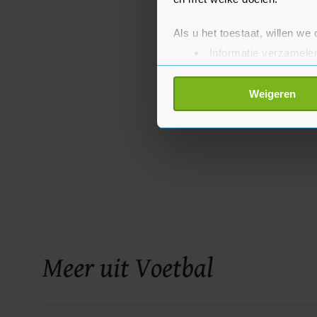
Als u het toestaat, willen we
Informatie verzamelen
Uw apparaat identific
Lees meer over hoe uw perso
Weigeren
toestemming op elk moment wi
Met cookies werkt onze websi
ons cookiebeleid bekijken en 
Meer uit Voetbal