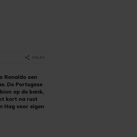
share
DELEN
no Ronaldo een
ue. De Portugese
lbion op de bank,
t kort na rust
en Hag voor eigen