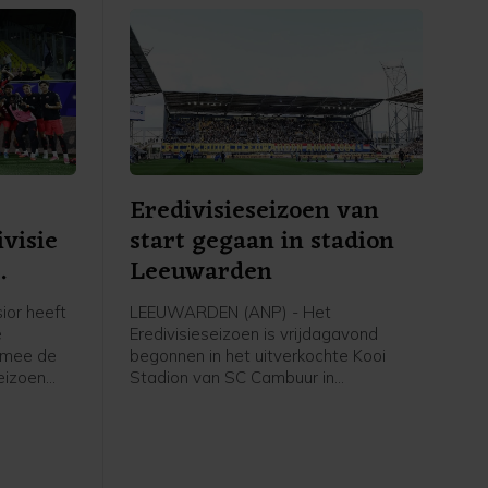
Eredivisieseizoen van
visie
start gegaan in stadion
Leeuwarden
ior heeft
LEEUWARDEN (ANP) - Het
e
Eredivisieseizoen is vrijdagavond
rmee de
begonnen in het uitverkochte Kooi
eizoen
Stadion van SC Cambuur in
Leeuwarden. Het gepromoveerde
 in
Cambuur ontvangt Excelsior in het
twee jaar geleden geopende stadion.