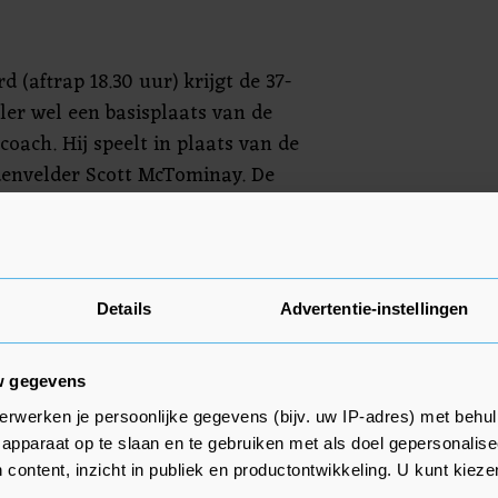
d (aftrap 18.30 uur) krijgt de 37-
ler wel een basisplaats van de
oach. Hij speelt in plaats van de
envelder Scott McTominay. De
ewijzigd. Tyrell Malacia en Donny
als vorige week op de bank.
rekken bij ManUnited, omdat zijn
Details
Advertentie-instellingen
uitkomt in de Champions League.
 echter niet kwijt.
w gegevens
erwerken je persoonlijke gegevens (bijv. uw IP-adres) met behul
apparaat op te slaan en te gebruiken met als doel gepersonalise
 content, inzicht in publiek en productontwikkeling. U kunt kiez