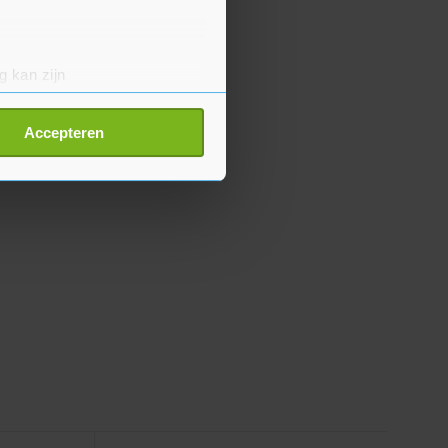
g kan zijn
erprinting)
t
detailgedeelte
in. U kunt uw
Accepteren
p onze cookiepagina kun je