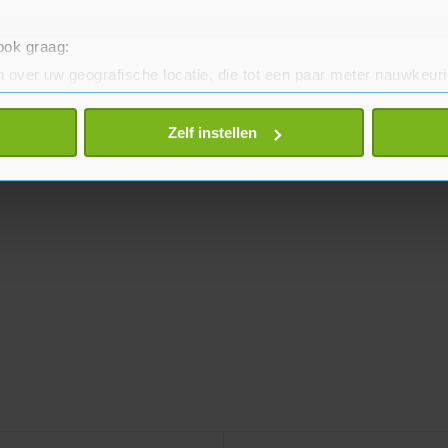
 ook graag:
 over uw geografische locatie, die tot een paar meter nauwkeuri
eren door het actief te scannen op specifieke eigenschappen (fing
onlijke gegevens worden verwerkt en stel uw voorkeuren in he
Zelf instellen
jzigen of intrekken in de Cookieverklaring.
te beter en wordt jouw bezoek makkelijker en persoonlijker. O
je gemaakte keuze altijd wijzigen of intrekken.