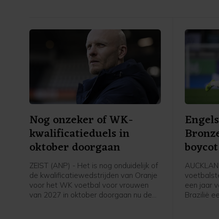
Nog onzeker of WK-
Engels
kwalificatieduels in
Bronze
oktober doorgaan
boycot
speels
ZEIST (ANP) - Het is nog onduidelijk of
AUCKLAND
de kwalificatiewedstrijden van Oranje
voetbalst
voor het WK voetbal voor vrouwen
een jaar 
van 2027 in oktober doorgaan nu de
Brazilië 
UEFA een boycot heeft afgekondigd
speelster
van FIFA-competities. Voor het elftal
Daarmee s