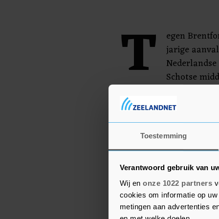
T
egen Brentfor
jarige aanval
Nederlandse c
Schotse midd
rest van de ploeg is ong
van de Beek starten net 
Ronaldo zou willen vert
Toestemming
ploeg dit seizoen niet 
Ten Hag wil de Portugees
Verantwoord gebruik van u
Wij en
onze 1022 partners
v
cookies om informatie op uw 
metingen aan advertenties en
en met welke doelen.