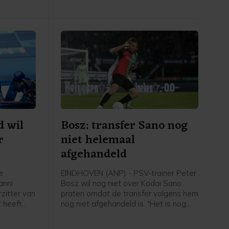
d wil
Bosz: transfer Sano nog
r
niet helemaal
afgehandeld
e
EINDHOVEN (ANP) - PSV-trainer Peter
anni
Bosz wil nog niet over Kodai Sano
rzitter van
praten omdat de transfer volgens hem
 heeft
nog niet afgehandeld is. "Het is nog
 jaren een
niet helemaal rond. Zolang hij niet mijn
IFA-baas,
speler is, praat ik niet over hem", zei