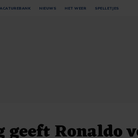
ACATUREBANK
NIEUWS
HET WEER
SPELLETJES
 geeft Ronaldo v