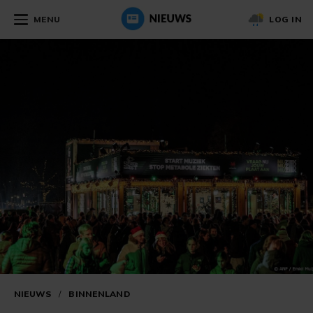
MENU
LOG IN
NIEUWS
/
BINNENLAND