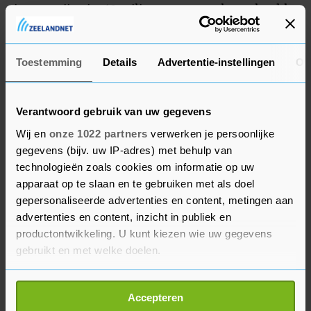
jaar op rij ruim 12 miljoen euro werd opgehaald.
Ook toen was er tussentijds nooit zo'n hoge
tussenstand na vier dagen.
Toestemming
Details
Advertentie-instellingen
Ov
Verantwoord gebruik van uw gegevens
Wij en
onze 1022 partners
verwerken je persoonlijke
gegevens (bijv. uw IP-adres) met behulp van
technologieën zoals cookies om informatie op uw
apparaat op te slaan en te gebruiken met als doel
gepersonaliseerde advertenties en content, metingen aan
advertenties en content, inzicht in publiek en
productontwikkeling. U kunt kiezen wie uw gegevens
gebruikt en met welke doelen.
Als u het toestaat, willen we ook graag:
Accepteren
Informatie verzamelen over uw geografische