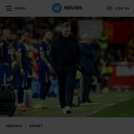
MENU
LOG IN
NIEUWS
/
SPORT