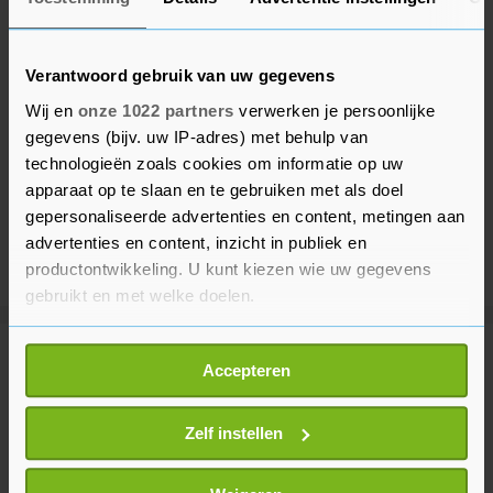
Verantwoord gebruik van uw gegevens
Wij en
onze 1022 partners
verwerken je persoonlijke
gegevens (bijv. uw IP-adres) met behulp van
technologieën zoals cookies om informatie op uw
apparaat op te slaan en te gebruiken met als doel
gepersonaliseerde advertenties en content, metingen aan
advertenties en content, inzicht in publiek en
productontwikkeling. U kunt kiezen wie uw gegevens
gebruikt en met welke doelen.
Als u het toestaat, willen we ook graag:
Meer uit Sport
Accepteren
Informatie verzamelen over uw geografische
locatie, die tot een paar meter nauwkeurig kan zijn
Uw apparaat identificeren door het actief te
Zelf instellen
Niewiadoma boos op ploeggenoot
scannen op specifieke eigenschappen (fingerprinting)
Vollering na verliezen gele trui
Lees meer over hoe uw persoonlijke gegevens worden
5 uur geleden