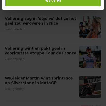
Weigeren
verwerkt en stel uw voorkeuren in het
detailgedeelte
in.
U kunt uw toestemming op elk moment wijzigen of
intrekken in de Cookieverklaring.
Vollering zag in 'déjà vu' dat ze het
geel zou veroveren in Nice
Met cookies werkt onze website beter en wordt jouw
6 uur geleden
bezoek makkelijker en persoonlijker. Op
onze cookiepagina kun je ons cookiebeleid bekijken en je
gemaakte keuze altijd wijzigen of intrekken.
Vollering wint en pakt geel in
voorlaatste etappe Tour de France
7 uur geleden
WK-leider Martín wint sprintrace
op Silverstone in MotoGP
8 uur geleden