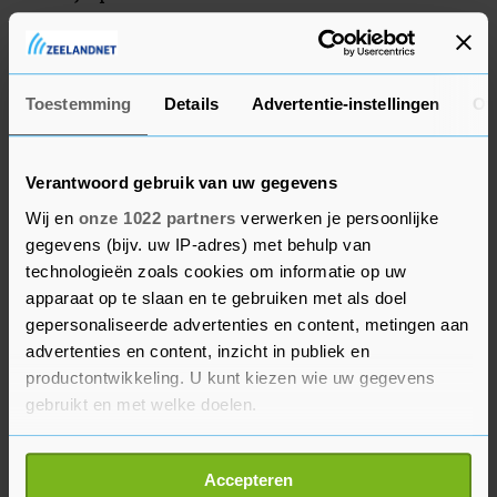
worden verdacht van vernieling en verboden
wapenbezit en moeten zich voor de kinderrechter
verantwoorden.
Toestemming
Details
Advertentie-instellingen
Ov
Verantwoord gebruik van uw gegevens
Wij en
onze 1022 partners
verwerken je persoonlijke
gegevens (bijv. uw IP-adres) met behulp van
technologieën zoals cookies om informatie op uw
apparaat op te slaan en te gebruiken met als doel
gepersonaliseerde advertenties en content, metingen aan
advertenties en content, inzicht in publiek en
productontwikkeling. U kunt kiezen wie uw gegevens
gebruikt en met welke doelen.
Als u het toestaat, willen we ook graag:
Accepteren
Informatie verzamelen over uw geografische