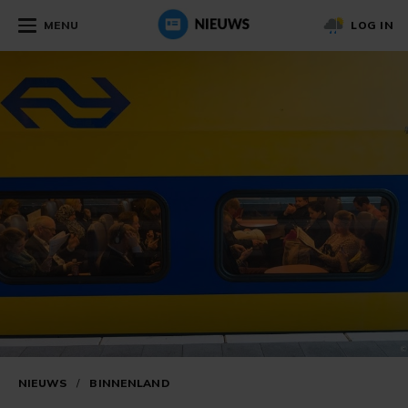
MENU
LOG IN
NIEUWS
/
BINNENLAND