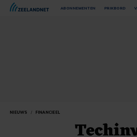
ABONNEMENTEN
PRIKBORD
V
NIEUWS
/
FINANCIEEL
Techinv