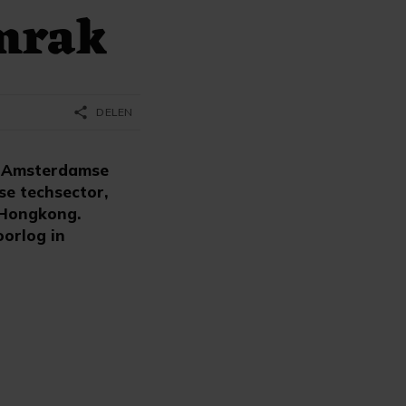
amrak
share
DELEN
e Amsterdamse
se techsector,
n Hongkong.
oorlog in