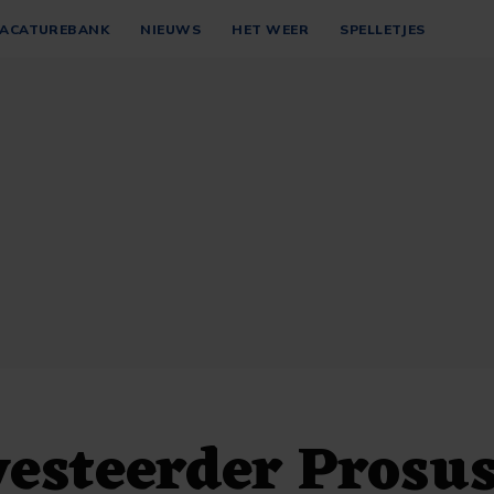
ACATUREBANK
NIEUWS
HET WEER
SPELLETJES
esteerder Prosu