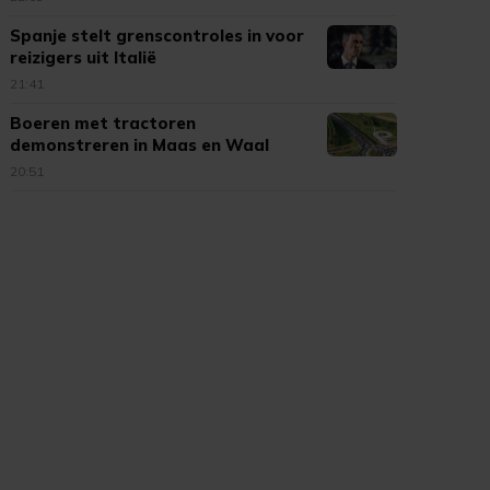
Spanje stelt grenscontroles in voor
reizigers uit Italië
21:41
Boeren met tractoren
demonstreren in Maas en Waal
20:51