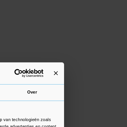
Over
p van technologieën zoals
erde advertenties en content,