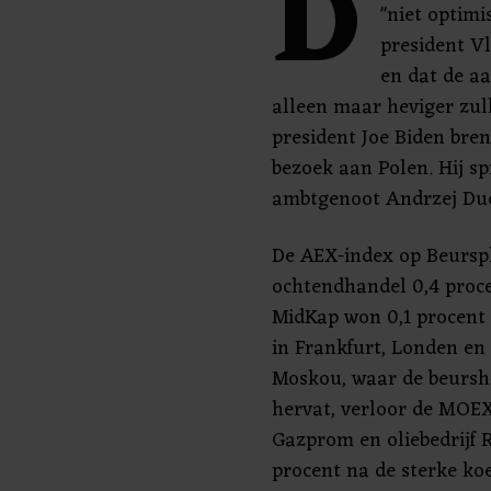
D
"niet optimi
president Vl
en dat de a
alleen maar heviger zu
president Joe Biden bren
bezoek aan Polen. Hij sp
ambtgenoot Andrzej Dud
De AEX-index op Beurspl
ochtendhandel 0,4 proce
MidKap won 0,1 procent 
in Frankfurt, Londen en 
Moskou, waar de beursh
hervat, verloor de MOEX
Gazprom en oliebedrijf 
procent na de sterke ko