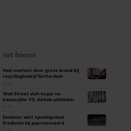
Net binnen
Veel overlast door grote brand bij
recyclingbedrijf Rotterdam
22:57
Wall Street sluit hoger na
banencijfer VS, Airbnb uitblinker
22:17
Excelsior wint openingsduel
Eredivisie bij gepromoveerd
Cambuur
22:03