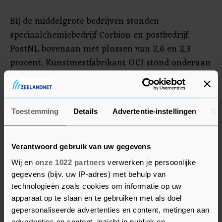
Bij de middelgrote bedrijven stonden
speciaalchemiebedrijf Corbion en postbedrijf
PostNL bovenaan met plussen van 2,6 en 2,3
procent. Kunstmestfabrikant OCI stond onderaan
en verloor 3,2 procent. Luchtvaartconcern Air
France-KLM (min 2,3 procent) werd ook weer
lager gezet. Bij de kleinere ondernemingen steeg
Toestemming
Details
Advertentie-instellingen
Ov
detacheerder Brunel 6,6 procent nadat analisten
van ING wat positiever werden.
Verantwoord gebruik van uw gegevens
Wij en
onze 1022 partners
verwerken je persoonlijke
Nordic Semiconductor
gegevens (bijv. uw IP-adres) met behulp van
Nordic Semiconductor klom haast 10 procent in
technologieën zoals cookies om informatie op uw
Oslo. De Frans-Italiaanse chipfabrikant
apparaat op te slaan en te gebruiken met als doel
STMicroelectronics (plus 1,4 procent) overweegt
gepersonaliseerde advertenties en content, metingen aan
advertenties en content, inzicht in publiek en