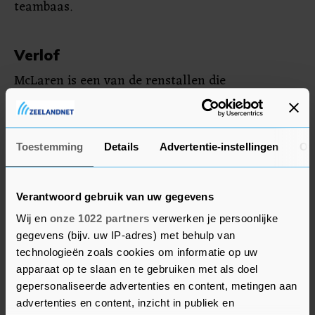
teambaas.
Verlof
McLaren is een van de renstallen die
medewerkers met verlof hebben gestuurd als
reactie op de wereldwijde pandemie die het
seizoen heeft stilgelegd.
Toestemming
Details
Advertentie-instellingen
Ov
Het is nog niet bekend wanneer de Formule 1
wordt hervat. Achter de schermen wordt er
Verantwoord gebruik van uw gegevens
momenteel gewerkt aan een herziene kalender.
Wij en
onze 1022 partners
verwerken je persoonlijke
gegevens (bijv. uw IP-adres) met behulp van
technologieën zoals cookies om informatie op uw
apparaat op te slaan en te gebruiken met als doel
gepersonaliseerde advertenties en content, metingen aan
advertenties en content, inzicht in publiek en