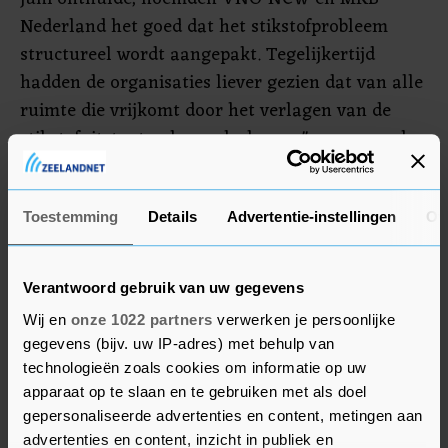
Nederland het goed dat het stikstofprobleem
structureel wordt aangepakt. Tegelijkertijd
hadden de organisaties liever gezien dat van alle
ruimte die vrijkomt door het verlagen van de
stikstofuitstoot ook een deel naar "wonen, werk
en de energietransitie" gaat, in plaats van alleen
naar natuurherstel.
Toestemming
Details
Advertentie-instellingen
Ov
ForFarmers
Verantwoord gebruik van uw gegevens
Grote veevoerbedrijven praten volgende week
Wij en
onze 1022 partners
verwerken je persoonlijke
niet met Remkes en bewindslieden van het
gegevens (bijv. uw IP-adres) met behulp van
kabinet. ForFarmers zegt het belangrijk te vinden
technologieën zoals cookies om informatie op uw
dat er eerst gesprekken zijn tussen
apparaat op te slaan en te gebruiken met als doel
vertegenwoordigers van boeren en de politiek,
gepersonaliseerde advertenties en content, metingen aan
voordat ketenpartijen zoals veevoerbedrijven met
advertenties en content, inzicht in publiek en