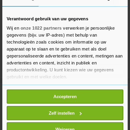
Verantwoord gebruik van uw gegevens
Wij en
onze 1022 partners
verwerken je persoonlijke
gegevens (bijv. uw IP-adres) met behulp van
technologieën zoals cookies om informatie op uw
apparaat op te slaan en te gebruiken met als doel
gepersonaliseerde advertenties en content, metingen aan
advertenties en content, inzicht in publiek en
productontwikkeling. U kunt kiezen wie uw gegevens
gebruikt en met welke doelen.
Als u het toestaat, willen we ook graag:
Meer uit Binnenland
Accepteren
Informatie verzamelen over uw geografische
locatie, die tot een paar meter nauwkeurig kan zijn
Uw apparaat identificeren door het actief te
Zelf instellen
Tot en met zondag geen treinen
tussen Boxmeer en Venray
scannen op specifieke eigenschappen (fingerprinting)
12 minuten geleden
Lees meer over hoe uw persoonlijke gegevens worden
Weigeren