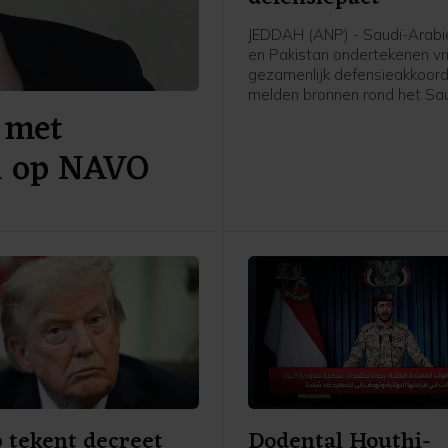
JEDDAH (ANP) - Saudi-Arabië
en Pakistan ondertekenen vr
gezamenlijk defensieakkoord
melden bronnen rond het Sa
 met
leger en de regering aan pe
AFP. De drie landen versterk
al op NAVO
daarmee hun defensiesame
tegen de achtergrond van de
tussen de Verenigde Staten e
 tekent decreet
Dodental Houthi-