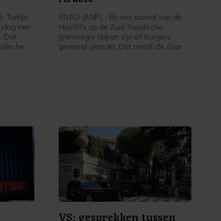
, Turkije
RIYAD (ANP) - Bij een aanval van de
ijdag een
Houthi's op de Zuid-Saudische
. Dat
grensregio Najran zijn elf burgers
udische
gewond geraakt. Dat meldt de door
rsbureau
Saudi-Arabië geleide militaire coalitie
en
die de internationaal erkende regering
nwerking
van Jemen steunt.
 oorlog
n Iran.
VS: gesprekken tussen