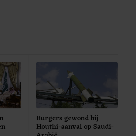
en
Burgers gewond bij
en
Houthi-aanval op Saudi-
Arabië