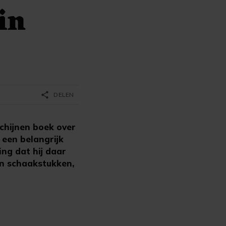
in
share
DELEN
schijnen boek over
, een belangrijk
ng dat hij daar
en schaakstukken,