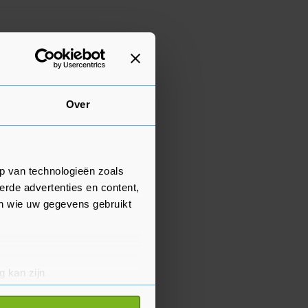
Over
p van technologieën zoals
erde advertenties en content,
en wie uw gegevens gebruikt
g kan zijn
erprinting)
t
detailgedeelte
in. U kunt uw