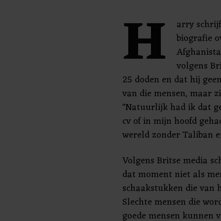
H
arry schrij
biografie o
Afghanistan
volgens Br
25 doden en dat hij gee
van die mensen, maar zi
"Natuurlijk had ik dat ge
cv of in mijn hoofd geha
wereld zonder Taliban e
Volgens Britse media sch
dat moment niet als me
schaakstukken die van h
Slechte mensen die wor
goede mensen kunnen v