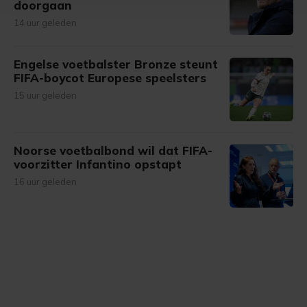
doorgaan
bezoek makkelijker en persoonlijker. Op
14 uur geleden
onze cookiepagina kun je ons cookiebeleid bekijken en je
gemaakte keuze altijd wijzigen of intrekken.
Engelse voetbalster Bronze steunt
FIFA-boycot Europese speelsters
15 uur geleden
Noorse voetbalbond wil dat FIFA-
voorzitter Infantino opstapt
16 uur geleden