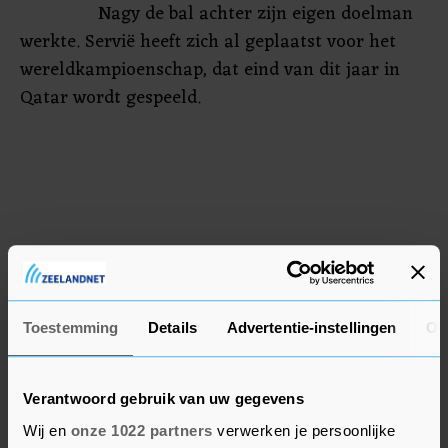
Nagy de bal achter zijn eigen doelman
werkte. Servië heeft zich al geplaatst voor het
wereldkampioenschap, dat eind van dit jaar in
Qatar wordt gespeeld.
Toestemming
Details
Advertentie-instellingen
Ov
Verantwoord gebruik van uw gegevens
Wij en
onze 1022 partners
verwerken je persoonlijke