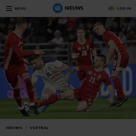
MENU
LOG IN
NIEUWS
/
VOETBAL