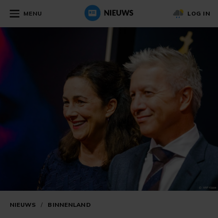
MENU
LOG IN
NIEUWS
/
BINNENLAND