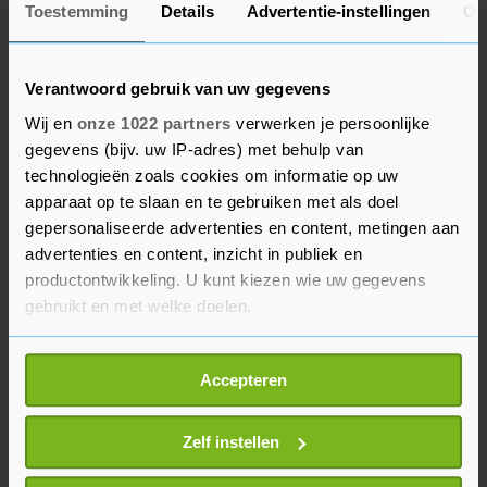
De koepel van regionale gezondheidsdiensten die
Toestemming
Details
Advertentie-instellingen
Ov
de meeste boosterprikken zetten vraagt "iedereen
om echt op zijn beurt te wachten". "Als je
Verantwoord gebruik van uw gegevens
voordringt, en fraudeert bij het invullen van de
gegevens, dan neem je een plek van iemand in
Wij en
onze 1022 partners
verwerken je persoonlijke
gegevens (bijv. uw IP-adres) met behulp van
die deze vaccinatie misschien nog harder nodig
technologieën zoals cookies om informatie op uw
heeft dan jij. Er is voor iedereen een vaccin
apparaat op te slaan en te gebruiken met als doel
beschikbaar, maar wacht op je beurt en je
gepersonaliseerde advertenties en content, metingen aan
uitnodiging", zo laat een woordvoerster in een
advertenties en content, inzicht in publiek en
verklaring weten.
productontwikkeling. U kunt kiezen wie uw gegevens
gebruikt en met welke doelen.
Identificatiebewijs controleren
Als u het toestaat, willen we ook graag:
Accepteren
Een persoon die langer dan zes maanden geleden
Informatie verzamelen over uw geografische
locatie, die tot een paar meter nauwkeurig kan zijn
een tweede vaccin heeft gehad, maar geboren is
Uw apparaat identificeren door het actief te
Zelf instellen
in 1968, omzeilde de procedure met het valse
scannen op specifieke eigenschappen (fingerprinting)