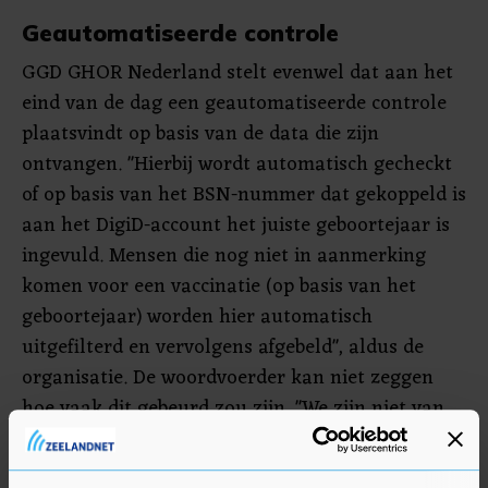
Geautomatiseerde controle
GGD GHOR Nederland stelt evenwel dat aan het
eind van de dag een geautomatiseerde controle
plaatsvindt op basis van de data die zijn
ontvangen. ​"Hierbij wordt automatisch gecheckt
of op basis van het BSN-nummer dat gekoppeld is
aan het DigiD-account het juiste geboortejaar is
ingevuld. Mensen die nog niet in aanmerking
komen voor een vaccinatie (op basis van het
geboortejaar) worden hier automatisch
uitgefilterd en vervolgens afgebeld", aldus de
organisatie. De woordvoerder kan niet zeggen
hoe vaak dit gebeurd zou zijn. "We zijn niet van
de politie", benadrukt de GGD GHOR.