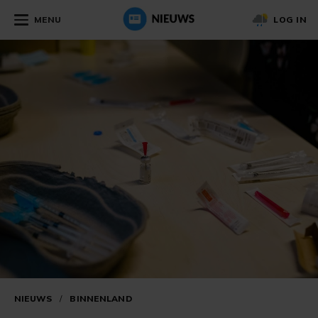
MENU
LOG IN
NIEUWS
/
BINNENLAND