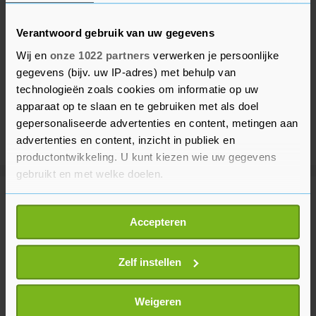
Verantwoord gebruik van uw gegevens
Wij en
onze 1022 partners
verwerken je persoonlijke
gegevens (bijv. uw IP-adres) met behulp van
technologieën zoals cookies om informatie op uw
apparaat op te slaan en te gebruiken met als doel
gepersonaliseerde advertenties en content, metingen aan
advertenties en content, inzicht in publiek en
productontwikkeling. U kunt kiezen wie uw gegevens
gebruikt en met welke doelen.
Meer uit Buitenland
Als u het toestaat, willen we ook graag:
Accepteren
Informatie verzamelen over uw geografische
locatie, die tot een paar meter nauwkeurig kan zijn
Noodtoestand in West-Canadese
Uw apparaat identificeren door het actief te
Zelf instellen
provincie om natuurbranden
scannen op specifieke eigenschappen (fingerprinting)
2 uur geleden
Lees meer over hoe uw persoonlijke gegevens worden
Weigeren
verwerkt en stel uw voorkeuren in het
detailgedeelte
in.