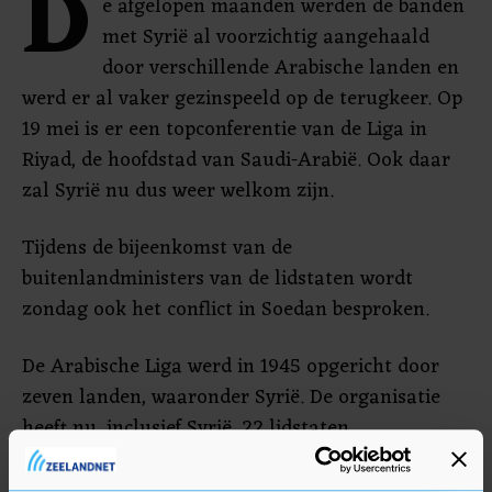
D
e afgelopen maanden werden de banden
met Syrië al voorzichtig aangehaald
door verschillende Arabische landen en
werd er al vaker gezinspeeld op de terugkeer. Op
19 mei is er een topconferentie van de Liga in
Riyad, de hoofdstad van Saudi-Arabië. Ook daar
zal Syrië nu dus weer welkom zijn.
Tijdens de bijeenkomst van de
buitenlandministers van de lidstaten wordt
zondag ook het conflict in Soedan besproken.
De Arabische Liga werd in 1945 opgericht door
zeven landen, waaronder Syrië. De organisatie
heeft nu, inclusief Syrië, 22 lidstaten.