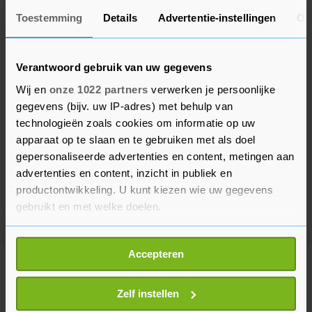
Toestemming
Details
Advertentie-instellingen
Ov
Verantwoord gebruik van uw gegevens
Wij en
onze 1022 partners
verwerken je persoonlijke
gegevens (bijv. uw IP-adres) met behulp van
technologieën zoals cookies om informatie op uw
apparaat op te slaan en te gebruiken met als doel
gepersonaliseerde advertenties en content, metingen aan
advertenties en content, inzicht in publiek en
productontwikkeling. U kunt kiezen wie uw gegevens
gebruikt en met welke doelen.
Als u het toestaat, willen we ook graag:
Accepteren
Informatie verzamelen over uw geografische
Meer uit Buitenland
locatie, die tot een paar meter nauwkeurig kan zijn
Uw apparaat identificeren door het actief te
Zelf instellen
scannen op specifieke eigenschappen (fingerprinting)