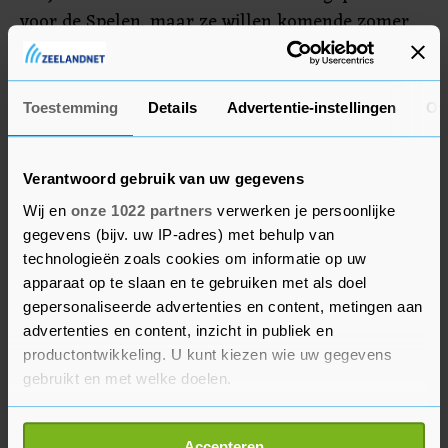
voor de Spelen, maar ze willen komende zomer
ook als synchroonduo op de 3 meterplank in
actie komen. Op het OKT, van 1 tot en met 6 mei,
kunnen ze zich kwalificeren.
Toestemming
Details
Advertentie-instellingen
Ov
Verantwoord gebruik van uw gegevens
Wij en
onze 1022 partners
verwerken je persoonlijke
gegevens (bijv. uw IP-adres) met behulp van
technologieën zoals cookies om informatie op uw
apparaat op te slaan en te gebruiken met als doel
gepersonaliseerde advertenties en content, metingen aan
advertenties en content, inzicht in publiek en
productontwikkeling. U kunt kiezen wie uw gegevens
gebruikt en met welke doelen.
Als u het toestaat, willen we ook graag:
Accepteren