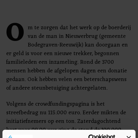
O
m te zorgen dat het werk op de boerderij
van de man in Nieuwerbrug (gemeente
Bodegraven-Reeuwijk) kan doorgaan en
er geld is voor een nieuwe trekker, begonnen
familieleden een inzameling. Rond de 3700
mensen hebben de afgelopen dagen een donatie
gedaan. Ook hebben velen een beterschapswens
of andere steunbetuiging achtergelaten.
Volgens de crowdfundingspagina is het
streefbedrag nu 115.000 euro. Eerder mikten de
initiatiefnemers op een ton. Zaterdagochtend
kort voor 09.00 uur ging de stand de 100.000