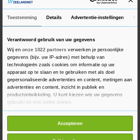
euro voorbij.
Toestemming
Details
Advertentie-instellingen
Ov
Verantwoord gebruik van uw gegevens
Wij en
onze 1022 partners
verwerken je persoonlijke
gegevens (bijv. uw IP-adres) met behulp van
technologieën zoals cookies om informatie op uw
apparaat op te slaan en te gebruiken met als doel
gepersonaliseerde advertenties en content, metingen aan
advertenties en content, inzicht in publiek en
productontwikkeling. U kunt kiezen wie uw gegevens
gebruikt en met welke doelen.
Als u het toestaat, willen we ook graag:
Accepteren
Informatie verzamelen over uw geografische
locatie, die tot een paar meter nauwkeurig kan zijn