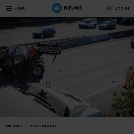
MENU
LOG IN
NIEUWS
/
BINNENLAND