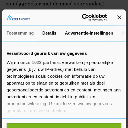
zou daar zeker niet de moed voor vinden."
Swiatek mikt op haar tweede titel in New York. In
2022 was ze in de finale te sterk voor Ons Jabeur
uit Tunesië.
Toestemming
Details
Advertentie-instellingen
Ov
Verantwoord gebruik van uw gegevens
Wij en
onze 1022 partners
verwerken je persoonlijke
gegevens (bijv. uw IP-adres) met behulp van
technologieën zoals cookies om informatie op uw
apparaat op te slaan en te gebruiken met als doel
gepersonaliseerde advertenties en content, metingen aan
advertenties en content, inzicht in publiek en
productontwikkeling. U kunt kiezen wie uw gegevens
gebruikt en met welke doelen.
Als u het toestaat, willen we ook graag: