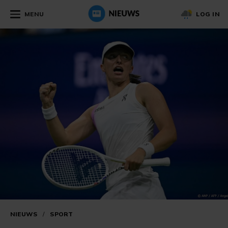
MENU
LOG IN
NIEUWS
/
SPORT