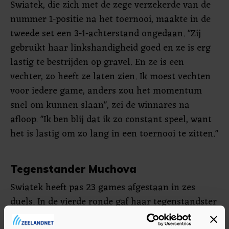
Swiatek, die zich met de zege verzekerde van de
nummer 1-positie na het toernooi, maakte in de
tweede set een 3-1-achterstand ongedaan. "Zij
gebruikt haar linkshandigheid goed en ze is erg
lastig te bestrijden op gravel. En ze is een
vechter, zo heeft ze laten zien. Ik moest vechten
voor iedere game, anders zou het momentum
snel om kunnen slaan", zei de winnares na
afloop. "Ik ben blij dat ik zo constant speel, want
het is lastig om zo lang in een toernooi te zitten."
Tegenstander Muchova
Swiatek heeft pas 23 games afgestaan in zes
duels. In de vierde ronde gaf haar tegenstandster
bij 5-1 op en een ronde eerder won de Poolse met