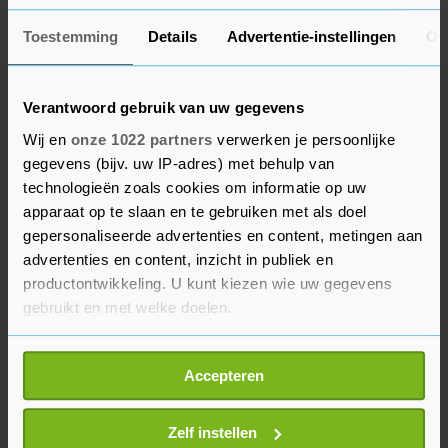
6-0 6-0.
Toestemming
Details
Advertentie-instellingen
Ov
Zaterdag staat Swiatek in de finale tegenover de
Tsjechische Karolina Muchova, die eerder op de
dag Aryna Sabalenka uit Belarus verraste.
Verantwoord gebruik van uw gegevens
Sabalenka liet in dat duel een wedstrijdpunt
Wij en
onze 1022 partners
verwerken je persoonlijke
onbenut.
gegevens (bijv. uw IP-adres) met behulp van
technologieën zoals cookies om informatie op uw
apparaat op te slaan en te gebruiken met als doel
Finale vorig jaar
gepersonaliseerde advertenties en content, metingen aan
advertenties en content, inzicht in publiek en
Vorig jaar was Swiatek in Parijs in de finale te
productontwikkeling. U kunt kiezen wie uw gegevens
sterk voor de Amerikaanse Coco Gauff. In 2020
gebruikt en met welke doelen.
versloeg ze Sofia Kenin uit de Verenigde Staten
in de eindstrijd. Swiatek gaat zaterdag op voor
Als u het toestaat, willen we ook graag:
Accepteren
haar vierde grandslamtitel. Vorig jaar was ze ook
Informatie verzamelen over uw geografische
de beste op de US Open.
locatie, die tot een paar meter nauwkeurig kan zijn
Uw apparaat identificeren door het actief te
Zelf instellen