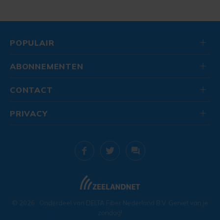
POPULAIR
ABONNEMENTEN
CONTACT
PRIVACY
© 2026
. Onderdeel van
DELTA Fiber Nederland B.V.
Geniet van je
zondag!