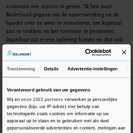
economie een injectie te geven. "Ik ben naar
Nederland gegaan om de samenwerking en de
handel over en weer te stimuleren, om kapitaal
aan te trekken en het toerisme te promoten.
Daardoor zal er een opleving komen en dus ook
meer werkgelegenheid", zo legde de president uit.
Santokhi zei verder dat Rutte op zijn verzoek een
Toestemming
Details
Advertentie-instellingen
Ov
goed woordje voor Suriname heeft gedaan bij de
directeur van het Internationaal Monetair Fonds
(IMF). Dit gebeurde in het kader van de
Verantwoord gebruik van uw gegevens
herschikking van de schulden waar Suriname
Wij en
onze 1022 partners
verwerken je persoonlijke
middenin zit, zo vertelde Santokhi.
gegevens (bijv. uw IP-adres) met behulp van
technologieën zoals cookies om informatie op uw
apparaat op te slaan en te gebruiken met als doel
gepersonaliseerde advertenties en content, metingen aan