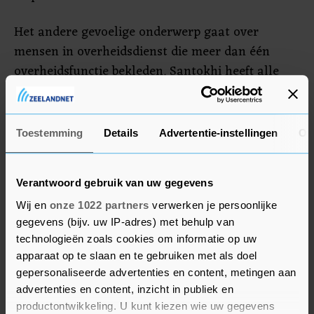
Het andere gevoelige onderwerp gaat over
mensen in overheidsdienst die meer dan één
overheidsfunctie bekleden. Santokhi heeft alle
voorzitters van raden van commissarissen en
raden van bestuur opgeroepen een inventarisatie
te maken van het aantal en van de aard van de
Toestemming
Details
Advertentie-instellingen
Ov
functies die ze bekleden. Een evaluatie van hun
werk zal bepalen of ze hun functie(s) kunnen
Verantwoord gebruik van uw gegevens
behouden.
Wij en
onze 1022 partners
verwerken je persoonlijke
gegevens (bijv. uw IP-adres) met behulp van
technologieën zoals cookies om informatie op uw
apparaat op te slaan en te gebruiken met als doel
gepersonaliseerde advertenties en content, metingen aan
advertenties en content, inzicht in publiek en
productontwikkeling. U kunt kiezen wie uw gegevens