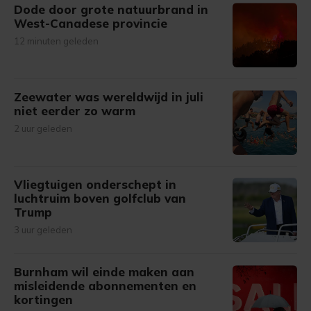
Dode door grote natuurbrand in
West-Canadese provincie
12 minuten geleden
Zeewater was wereldwijd in juli
niet eerder zo warm
2 uur geleden
Vliegtuigen onderschept in
luchtruim boven golfclub van
Trump
3 uur geleden
Burnham wil einde maken aan
misleidende abonnementen en
kortingen