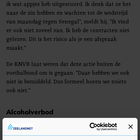
ik wat appjes heb uitgestuurd. Ik denk dat ze het
naar de zin hebben en wachten tot de wedstrijd
van maandag tegen Senegal", meldt hij. "Ik vind
er ook niet zoveel van. Ik heb de contracten niet
gelezen. Dit is het risico als je een afspraak
maakt."
De KNVB laat weten dat deze actie buiten de
voetbalbond om is gegaan. "Daar hebben we ook
niet in bemiddeld. Dus formeel horen we zoiets
ook niet."
Alcoholverbod
Naast het intrekken van de dagvergoeding voor
de betreffende groep fans, besloot de overheid in