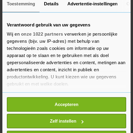
Qatar vrijdag ook dat er geen alcohol mag
Toestemming
Details
Advertentie-instellingen
Ov
worden gedronken rond de voetbalstadions. Eerst
was afgesproken dat dat wel mocht.
Verantwoord gebruik van uw gegevens
"We vinden het jammer dat dit besluit genomen
Wij en
onze 1022 partners
verwerken je persoonlijke
is, zeker zo kort nog voor het toernooi",
gegevens (bijv. uw IP-adres) met behulp van
reageerde de KNVB op dat besluit. "Want voor
technologieën zoals cookies om informatie op uw
apparaat op te slaan en te gebruiken met als doel
velen hoort een biertje bij het beleven van een
gepersonaliseerde advertenties en content, metingen aan
leuke voetbalwedstrijd. Aan de andere kant zou
advertenties en content, inzicht in publiek en
er in de stadions zelf al geen alcohol worden
productontwikkeling. U kunt kiezen wie uw gegevens
geschonken en is en blijft alcohol verkrijgbaar bij
gebruikt en met welke doelen.
onder meer het FIFA Fan Festival en de meeste
hotels. En uiteindelijk gaat het natuurlijk toch
Als u het toestaat, willen we ook graag:
Accepteren
om het voetbal zelf."
Informatie verzamelen over uw geografische
locatie, die tot een paar meter nauwkeurig kan zijn
Uw apparaat identificeren door het actief te
Zelf instellen
scannen op specifieke eigenschappen (fingerprinting)