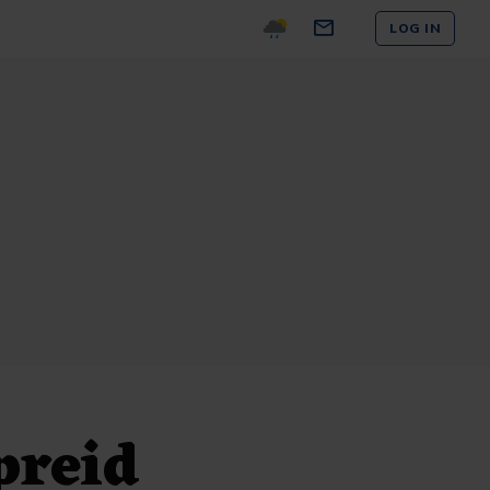
LOG IN
preid