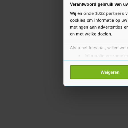
worden bekrachtigd, trad 
Verantwoord gebruik van u
Wij en
onze 1022 partners
v
Voor de keten blijft de b
cookies om informatie op uw 
prettig en veilig hun b
metingen aan advertenties en
en medewerkers ook vei
en met welke doelen.
Als u het toestaat, willen we
Informatie verzamelen
Uw apparaat identific
Lees meer over hoe uw perso
Weigeren
toestemming op elk moment wi
Met cookies werkt onze websi
ons cookiebeleid bekijken en 