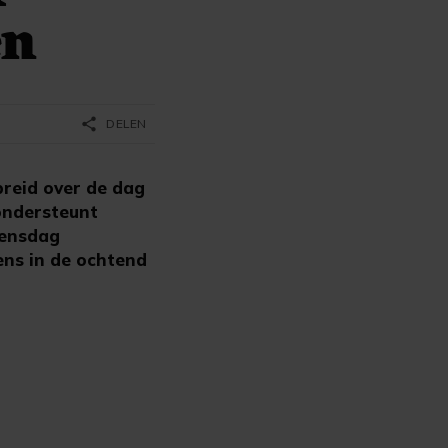
en
share
DELEN
reid over de dag
ondersteunt
oensdag
ens in de ochtend