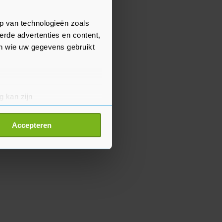
p van technologieën zoals
erde advertenties en content,
en wie uw gegevens gebruikt
g kan zijn
erprinting)
t
detailgedeelte
in. U kunt uw
Accepteren
p onze cookiepagina kun je