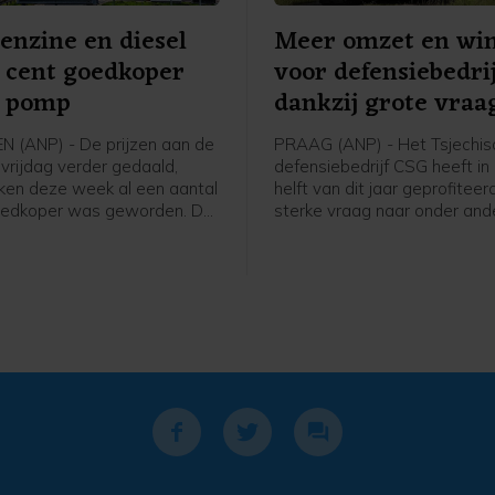
benzine en diesel
Meer omzet en win
3 cent goedkoper
voor defensiebedri
e pomp
dankzij grote vraa
 (ANP) - De prijzen aan de
PRAAG (ANP) - Het Tsjechis
 vrijdag verder gedaald,
defensiebedrijf CSG heeft in
ken deze week al een aantal
helft van dit jaar geprofitee
oedkoper was geworden. De
sterke vraag naar onder ande
en gingen deze week omlaag
defensiesystemen en stijge
ting van een mogelijke
NAVO-budgetten. Het bedrijf
g van de Straat van Hormuz,
beursnotering in Amsterdam 
de prijzen donderdag en
boekte dankzij de aanhoude
eer op na nieuwe aanvallen in
meer omzet en een flink hog
aat.
nettowinst.