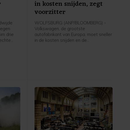
r
in kosten snijden, zegt
voorzitter
dwijde
WOLFSBURG (ANP/BLOOMBERG) -
stegen
Volkswagen, de grootste
im drie
autofabrikant van Europa, moet sneller
lechte
in de kosten snijden en de
e
overcapaciteit terugdringen om weer
 de
concurrerend te worden. Dat zei Hans
 Zee,
Dieter Pötsch, voorzitter van Porsche
en tevens voorzitter van de raad van
e
commissarissen van Volkswagen,
vrijdag in een verklaring.