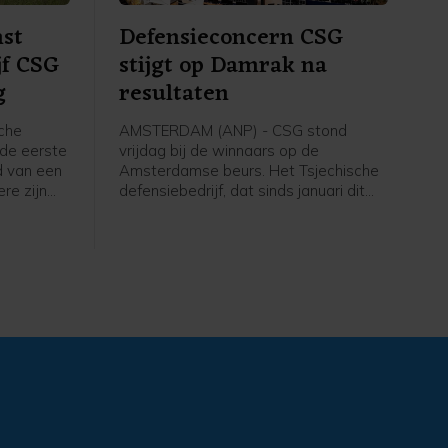
st
Defensieconcern CSG
jf CSG
stijgt op Damrak na
g
resultaten
che
AMSTERDAM (ANP) - CSG stond
 de eerste
vrijdag bij de winnaars op de
rd van een
Amsterdamse beurs. Het Tsjechische
re zijn
defensiebedrijf, dat sinds januari dit
nde
jaar een notering heeft op het Damrak,
, dat een
boekte in de eerste jaarhelft flink meer
heeft,
omzet en winst. CSG maakt onder
nde vraag
meer pantservoertuigen en munitie,
ere
die NAVO-landen zoals Nederland
bestellen bij het bedrijf en doneren
aan Oekraïne voor de strijd tegen
Rusland. Het aandeel werd bijna 6
procent hoger gezet en was daarmee
opnieuw de sterkste stijger in de
MidKap. Donderdag won CSG al 5,7
procent.