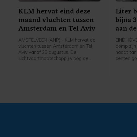
KLM hervat eind deze
Liter 
maand vluchten tussen
bijna 
Amsterdam en Tel Aviv
aan d
AMSTELVEEN (ANP) - KLM hervat de
EINDHOVEN
vluchten tussen Amsterdam en Tel
pomp zijn
Aviv vanaf 25 augustus. De
nadat tan
luchtvaartmaatschappij vloog de
centen g
afgelopen zes maanden niet op de
olieprijz
Israëlische stad.
in afwach
heropenin
al liepen 
vrijdag w
de zeestr