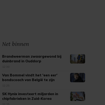
Net binnen
Brandweerman zwaargewond bij
duinbrand in Ouddorp
12:30
Van Bommel vindt het 'een eer'
bondscoach van België te zijn
12:25
SK Hynix investeert miljarden in
chipfabrieken in Zuid-Korea
12:15