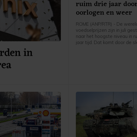
ruim drie jaar doo
oorlogen en weer
ROME (ANP/RTR) - De werel
voedselprijzen zijn in juli ge
naar het hoogste niveau in ru
jaar tijd. Dat komt door de s
rden in
weersomstandigheden en d
aanhoudende spanningen in
rea
Perzische Golf en de Zwarte
meldt de Voedsel- en
Landbouworganisatie van d
Verenigde Naties (FAO).