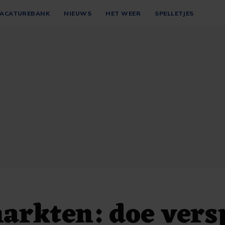
ACATUREBANK
NIEUWS
HET WEER
SPELLETJES
rkten: doe vers