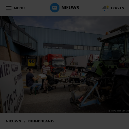
MENU
LOG IN
NIEUWS
/
BINNENLAND