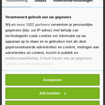
Toestemming
Details
Advertentie-instellingen
Ov
Verantwoord gebruik van uw gegevens
Wij en
onze 1022 partners
verwerken je persoonlijke
gegevens (bijv. uw IP-adres) met behulp van
technologieën zoals cookies om informatie op uw
apparaat op te slaan en te gebruiken met als doel
gepersonaliseerde advertenties en content, metingen aan
advertenties en content, inzicht in publiek en
productontwikkeling. U kunt kiezen wie uw gegevens
gebruikt en met welke doelen.
Als u het toestaat, willen we ook graag:
Meer uit Binnenland
Accepteren
Informatie verzamelen over uw geografische
locatie, die tot een paar meter nauwkeurig kan zijn
Uw apparaat identificeren door het actief te
Zelf instellen
Nederlandse Marine helpt bij
scannen op specifieke eigenschappen (fingerprinting)
doorzoeking gevangenis Sint
Maarten
Lees meer over hoe uw persoonlijke gegevens worden