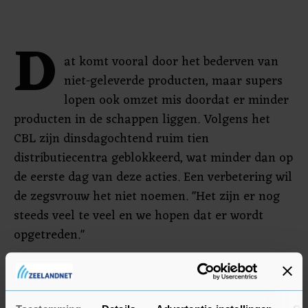
D
at komt vooral door het bederven van
niet-geleverde producten, maar supers
lopen ook omzet mis doordat er minder
producten in de schappen liggen. Volgens het
CBL zijn dinsdagochtend ruim tien
distributiecentra geblokkeerd, wat minder dan op
de eerste dag van deze acties. Een verbetering wil
de zegsvrouw het niet noemen. "Het zijn er nog
steeds veel te veel en we hopen dat er wordt
opgetreden."