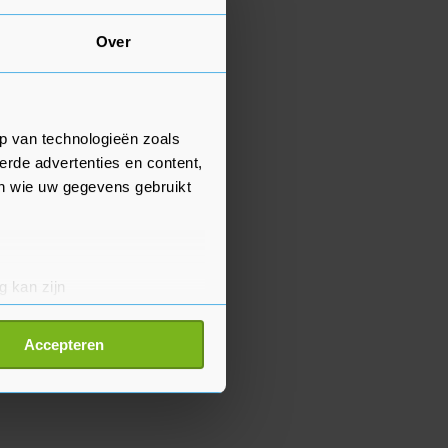
Over
p van technologieën zoals
erde advertenties en content,
en wie uw gegevens gebruikt
g kan zijn
erprinting)
t
detailgedeelte
in. U kunt uw
Accepteren
p onze cookiepagina kun je