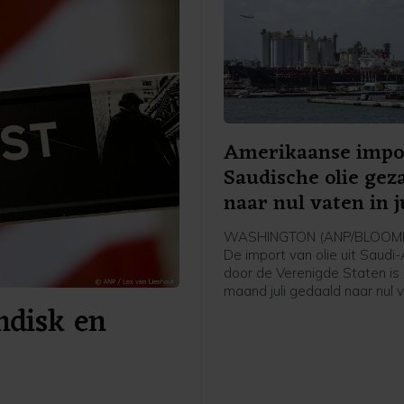
Amerikaanse impo
Saudische olie gez
naar nul vaten in j
WASHINGTON (ANP/BLOOMB
De import van olie uit Saudi
door de Verenigde Staten is 
maand juli gedaald naar nul 
andisk en
de oorlog in het Midden-Oos
blokkade van de Straat van
aldus persbureau Bloomberg 
van het Amerikaanse
energieministerie. Het is vol
Bloomberg voor het eerst s