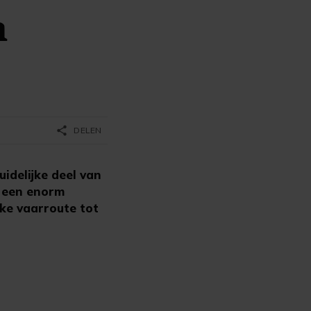
n
share
DELEN
idelijke deel van
n een enorm
jke vaarroute tot