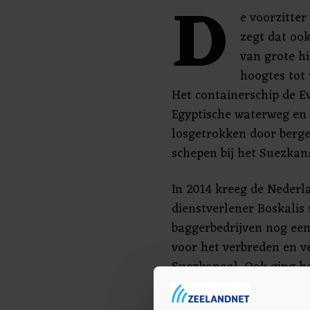
D
e voorzitter
zegt dat oo
van grote h
hoogtes tot
Het containerschip de E
Egyptische waterweg en
losgetrokken door berger
schepen bij het Suezkan
In 2014 kreeg de Neder
dienstverlener Boskali
baggerbedrijven nog een
voor het verbreden en v
Suezkanaal. Ook ging h
waterweg van 50 kilome
zodat schepen elkaar gel