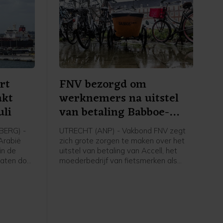
rt
FNV bezorgd om
akt
werknemers na uitstel
uli
van betaling Babboe-
moeder
ERG) -
UTRECHT (ANP) - Vakbond FNV zegt
-Arabië
zich grote zorgen te maken over het
in de
uitstel van betaling van Accell, het
vaten door
moederbedrijf van fietsmerken als
ten en de
Babboe en Batavus. Woensdag
 Hormuz,
meldde de internationale fietsfabrikant
na cijfers
met hoofdkantoor in Amsterdam dat
het uitstel is verleend aan zijn
gens
Nederlandse entiteiten. Dit brengt
inds 1985
voor de 234 werknemers in Nederland