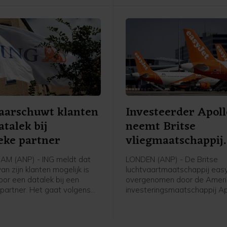
dat over een volledige maa
enkel vat Saudische olie is
geïmporteerd in de VS.
aarschuwt klanten
Investeerder Apoll
atalek bij
neemt Britse
ieke partner
vliegmaatschappij
easyJet over
M (ANP) - ING meldt dat
LONDEN (ANP) - De Britse
an zijn klanten mogelijk is
luchtvaartmaatschappij eas
oor een datalek bij een
overgenomen door de Amer
 partner. Het gaat volgens
investeringsmaatschappij Ap
m een groep klanten die met
Global Management voor ee
 punten bij ING een fysiek
van 5,7 miljard pond, omger
eft besteld dat is
6,6 miljard euro. Apollo betaa