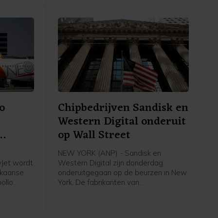
nd geen
grote onzekerheid met zich mee over
hun baan, inkomen en toekomst, aldus
de grootste vakbond van Nederland.
o
Chipbedrijven Sandisk en
Western Digital onderuit
op Wall Street
NEW YORK (ANP) - Sandisk en
yJet wordt
Western Digital zijn donderdag
ikaanse
onderuitgegaan op de beurzen in New
ollo
York. De fabrikanten van
n bedrag
geheugenchips en
ekend ruim
dataopslagapparatuur deden
lt 7,15
afgelopen kwartaal opnieuw goede