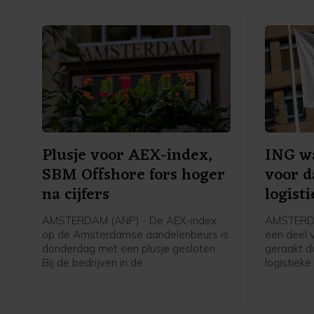
Plusje voor AEX-index,
ING w
SBM Offshore fors hoger
voor d
na cijfers
logist
AMSTERDAM (ANP) - De AEX-index
AMSTERDA
op de Amsterdamse aandelenbeurs is
een deel v
donderdag met een plusje gesloten.
geraakt d
Bij de bedrijven in de
logistieke
hoofdgraadmeter was de maritieme
de bank o
oliedienstverlener SBM Offshore een
gespaarde
sterke stijger na goed ontvangen
product he