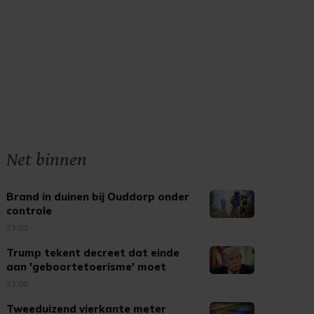
Net binnen
Brand in duinen bij Ouddorp onder
controle
23:03
Trump tekent decreet dat einde
aan 'geboortetoerisme' moet
maken
23:00
Tweeduizend vierkante meter