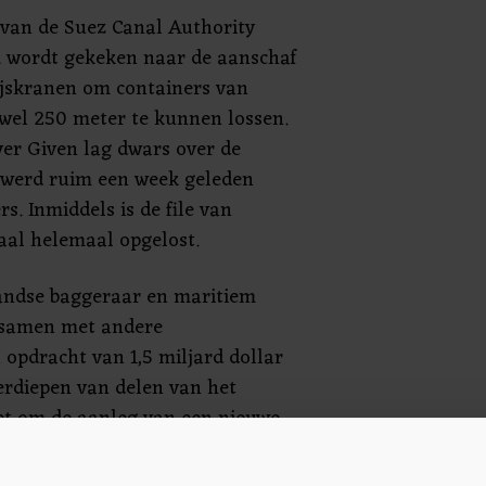
 van de Suez Canal Authority
k wordt gekeken naar de aanschaf
ijskranen om containers van
 wel 250 meter te kunnen lossen.
ver Given lag dwars over de
 werd ruim een week geleden
s. Inmiddels is de file van
aal helemaal opgelost.
landse baggeraar en maritiem
s samen met andere
 opdracht van 1,5 miljard dollar
erdiepen van delen van het
et om de aanleg van een nieuwe
ter langs de bestaande vaarroute
ijktijdig kunnen passeren. Die